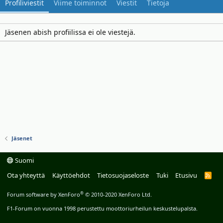
Profiliviestit
Viime toiminnot
Viestit
Tietoja
Jäsenen abish profiilissa ei ole viestejä.
Jäsenet
Suomi
Ota yhteyttä
Käyttöehdot
Tietosuojaseloste
Tuki
Etusivu
R
S
S
®
Forum software by XenForo
© 2010-2020 XenForo Ltd.
F1-Forum on vuonna 1998 perustettu moottoriurheilun keskustelupalsta.