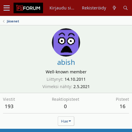
Kirjaudu sisään
Rekisteröidy
Jäsenet
abish
Well-known member
Liittynyt
14.10.2011
Viimeksi nähty
2.5.2021
Viestit
Reaktiopisteet
Pisteet
193
0
16
Hae