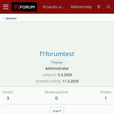
Kirjaudu sisään
Rekisteröidy
Jäsenet
f1forumtest
Ylläpitäjä
Administrator
Liittynyt
5.3.2020
Viimeksi nähty
11.3.2020
Viestit
Reaktiopisteet
Pisteet
3
0
1
Hae