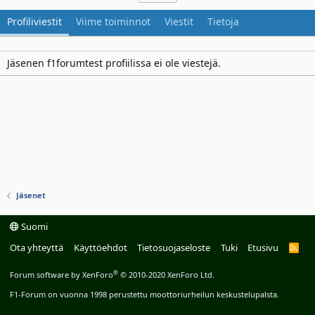
Profiliviestit
Viime toiminnot
Viestit
Tietoja
Jäsenen f1forumtest profiilissa ei ole viestejä.
Jäsenet
Suomi
Ota yhteyttä
Käyttöehdot
Tietosuojaseloste
Tuki
Etusivu
R
S
S
®
Forum software by XenForo
© 2010-2020 XenForo Ltd.
F1-Forum on vuonna 1998 perustettu moottoriurheilun keskustelupalsta.