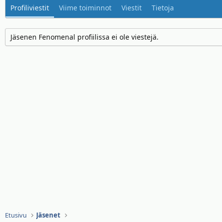
Profiliviestit
Viime toiminnot
Viestit
Tietoja
Jäsenen Fenomenal profiilissa ei ole viestejä.
Etusivu
Jäsenet