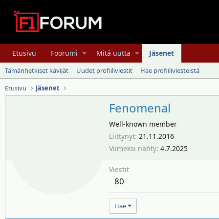
Etusivu
Foorumi
Mitä uutta
Jäsenet
Tämänhetkiset kävijät
Uudet profiiliviestit
Hae profiiliviesteistä
Etusivu
Jäsenet
Fenomenal
Well-known member
Liittynyt
21.11.2016
Viimeksi nähty
4.7.2025
Viestit
80
Hae