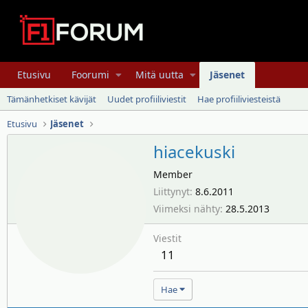
Etusivu
Foorumi
Mitä uutta
Jäsenet
Tämänhetkiset kävijät
Uudet profiiliviestit
Hae profiiliviesteistä
Etusivu
Jäsenet
hiacekuski
Member
Liittynyt
8.6.2011
Viimeksi nähty
28.5.2013
Viestit
11
Hae