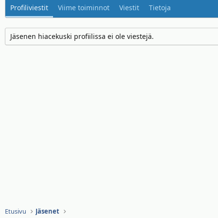
Profiliviestit
Viime toiminnot
Viestit
Tietoja
Jäsenen hiacekuski profiilissa ei ole viestejä.
Etusivu
Jäsenet