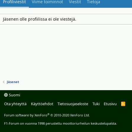
Profiliviestit
Viime toiminnot
Viestit
Tietoja
Jäsenen olle profiilissa ei ole viestejä.
Jäsenet
Suomi
Ota yhteyttä
Käyttöehdot
Tietosuojaseloste
Tuki
Etusivu
R
S
S
®
Forum software by XenForo
© 2010-2020 XenForo Ltd.
F1-Forum on vuonna 1998 perustettu moottoriurheilun keskustelupalsta.