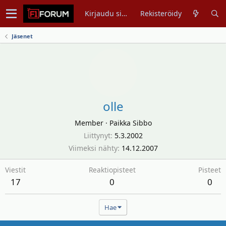
Kirjaudu sisään
Rekisteröidy
Jäsenet
olle
Member
·
Paikka
Sibbo
Liittynyt
5.3.2002
Viimeksi nähty
14.12.2007
Viestit
Reaktiopisteet
Pisteet
17
0
0
Hae