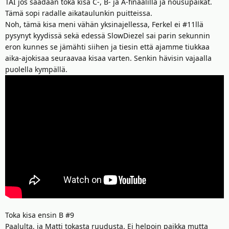
TAI jos saadaan toka kisa C-, B- ja A-finaalilla ja nousupaikat.
Tämä sopi radalle aikataulunkin puitteissa.
Noh, tämä kisa meni vähän yksinajellessa, Ferkel ei #11llä
pysynyt kyydissä sekä edessä SlowDiezel sai parin sekunnin
eron kunnes se jämähti siihen ja tiesin että ajamme tiukkaa
aika-ajokisaa seuraavaa kisaa varten. Senkin hävisin vajaalla
puolella kympällä.
Toka kisa ensin B #9
Paalulta, ja Matti tokasta ruudusta. Ei helpoin paikka mutta