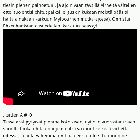
tiesin pienen painoetuni, ja ajoin vaan täysillä virheitä vältellen
ettei tuo ehtisi ohituspaikoille (tuskin kukaan meistä pääsisi
hältä ainakaan karkuun Mylpournen mutka-ajossa). Onnistui.
Ehkei hänkään olisi edelläni karkuun päässyt.
...sitten A #10
Tässä erot pysyivät pieninä koko kisan, nyt olin vuorostani vaan
suorille hiukan hitaampi joten olisi vaatinut selkeää virhettä
edessä, ja niitä vähemmän A-finaaleissa tulee. Tunnuimme