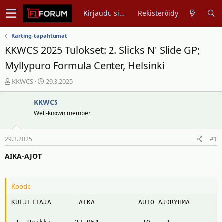
Kirjaudu sisään
Rekisteröidy
Karting-tapahtumat
KKWCS 2025 Tulokset: 2. Slicks N' Slide GP;
Myllypuro Formula Center, Helsinki
V
A
KKWCS
29.3.2025
i
l
e
o
KKWCS
s
i
Well-known member
t
t
i
u
29.3.2025
#1
k
s
e
p
AIKA-AJOT
t
ä
j
i
u
v
Koodi:
n
ä
a
m
KULJETTAJA       AIKA           AUTO AJORYHMÄ

l
ä
o
ä
_1. Haikki      27,954           10    2
