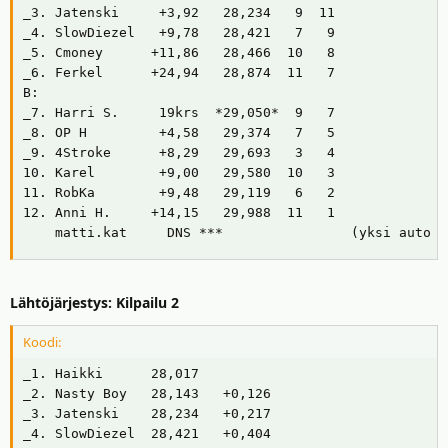
_3. Jatenski     +3,92   28,234   9  11

_4. SlowDiezel   +9,78   28,421   7   9

_5. Cmoney      +11,86   28,466  10   8

_6. Ferkel      +24,94   28,874  11   7

B:

_7. Harri S.     19krs  *29,050*  9   7

_8. OP H         +4,58   29,374   7   5

_9. 4Stroke      +8,29   29,693   3   4

10. Karel        +9,00   29,580  10   3

11. RobKa        +9,48   29,119   6   2

12. Anni H.     +14,15   29,988  11   1

    matti.kat     DNS ***                (yksi auto t
Lähtöjärjestys: Kilpailu 2
Koodi:
_1. Haikki      28,017

_2. Nasty Boy   28,143   +0,126

_3. Jatenski    28,234   +0,217

_4. SlowDiezel  28,421   +0,404
