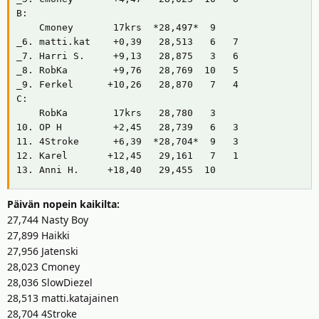
B:

    Cmoney       17krs  *28,497*  9

_6. matti.kat    +0,39   28,513   6   7

_7. Harri S.     +9,13   28,875   3   6

_8. RobKa        +9,76   28,769  10   5

_9. Ferkel      +10,26   28,870   7   4

C:

    RobKa        17krs   28,780   3

10. OP H         +2,45   28,739   6   3

11. 4Stroke      +6,39  *28,704*  9   3

12. Karel       +12,45   29,161   7   1

13. Anni H.     +18,40   29,455  10
Päivän nopein kaikilta:
27,744 Nasty Boy
27,899 Haikki
27,956 Jatenski
28,023 Cmoney
28,036 SlowDiezel
28,513 matti.katajainen
28,704 4Stroke