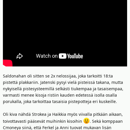
Saldonahan oli sitten se 2x nelossijaa, joka tarkoitti 18:ta
pistettä plakkariin. Jatenski pysyi vielä pisteissä takana, mutta
nykyisellä pistesysteemillä selkästi tiukempaa ja tasaisempaa,
varmasti menee kisoja ristiin kauden edetessä isolla osalla
porukalla, joka tarkoittaa tasaisia pistepotteja eri kuskeille.
Oli kiva nähdä Strokea ja Haikkia myös viivalla pitkään aikaan,
toivottavasti pääsevät muihinkin kisoihin
. Sekä komppaan
Cmoneya siinä, että Ferkel ja Anni tuovat mukavan lisän