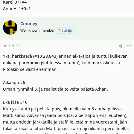
Karel 3+1=4
Anni H. 1+0=1
Cmoney
Well-known member
Ylläpitäjä
30.3.2025
#2
Yksi harkkaerä (#10 28,843) ennen aika-ajoa ja tuntui kulkevan
ehkäpä paremmin (suhteessa muihin), kuin marraskuussa.
Pitoakin selvästi enemmän.
Aika-ajo #6
Oman ryhmäni 3. ja realistisia toiveita päästä A:han.
Eka kisa #10
Kun yksi auto jäi pelistä pois, oli meillä vain 6 autoa pelissä.
Matti sanoi voivansa jäädä pois (sai ajoerälipun ensi vuoteen),
mutta ehdotin järkkärille ja staffille, että minä vuorostani jään
tokasta kisasta johon Matti pääsisi aika-ajoaikansa perusteella.