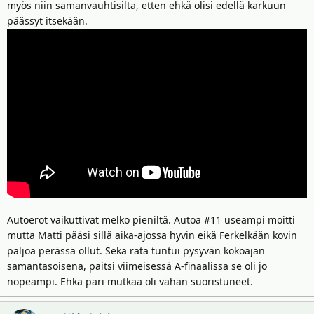
myös niin samanvauhtisilta, etten ehkä olisi edellä karkuun
päässyt itsekään.
Autoerot vaikuttivat melko pieniltä. Autoa #11 useampi moitti
mutta Matti pääsi sillä aika-ajossa hyvin eikä Ferkelkään kovin
paljoa perässä ollut. Sekä rata tuntui pysyvän kokoajan
samantasoisena, paitsi viimeisessä A-finaalissa se oli jo
nopeampi. Ehkä pari mutkaa oli vähän suoristuneet.