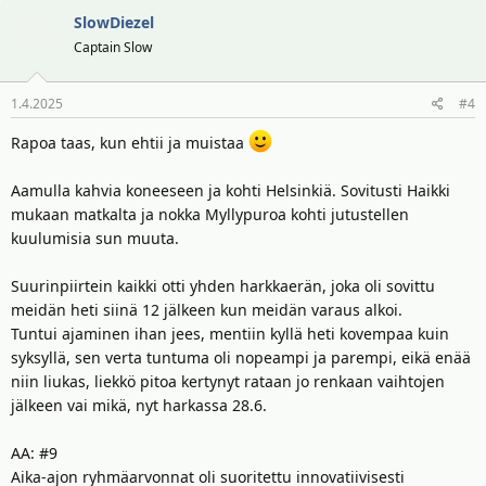
a
SlowDiezel
k
t
Captain Slow
i
o
1.4.2025
#4
t
:
Rapoa taas, kun ehtii ja muistaa
Aamulla kahvia koneeseen ja kohti Helsinkiä. Sovitusti Haikki
mukaan matkalta ja nokka Myllypuroa kohti jutustellen
kuulumisia sun muuta.
Suurinpiirtein kaikki otti yhden harkkaerän, joka oli sovittu
meidän heti siinä 12 jälkeen kun meidän varaus alkoi.
Tuntui ajaminen ihan jees, mentiin kyllä heti kovempaa kuin
syksyllä, sen verta tuntuma oli nopeampi ja parempi, eikä enää
niin liukas, liekkö pitoa kertynyt rataan jo renkaan vaihtojen
jälkeen vai mikä, nyt harkassa 28.6.
AA: #9
Aika-ajon ryhmäarvonnat oli suoritettu innovatiivisesti