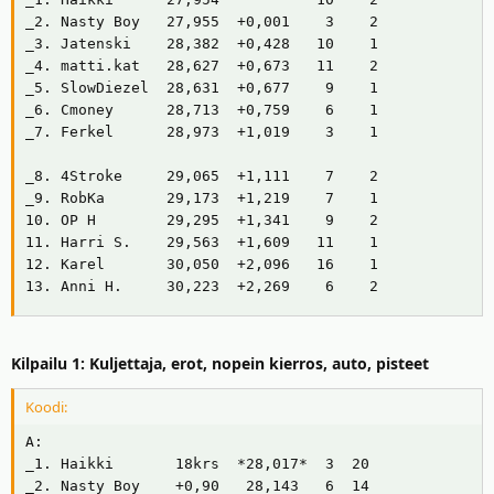
i
r
_2. Nasty Boy   27,955  +0,001    3    2

t
ä
_3. Jatenski    28,382  +0,428   10    1

t
_4. matti.kat   28,627  +0,673   11    2

a
_5. SlowDiezel  28,631  +0,677    9    1

j
_6. Cmoney      28,713  +0,759    6    1

a
_7. Ferkel      28,973  +1,019    3    1

_8. 4Stroke     29,065  +1,111    7    2

_9. RobKa       29,173  +1,219    7    1

10. OP H        29,295  +1,341    9    2

11. Harri S.    29,563  +1,609   11    1

12. Karel       30,050  +2,096   16    1

13. Anni H.     30,223  +2,269    6    2
Kilpailu 1: Kuljettaja, erot, nopein kierros, auto, pisteet
Koodi:
A:

_1. Haikki       18krs  *28,017*  3  20

_2. Nasty Boy    +0,90   28,143   6  14
