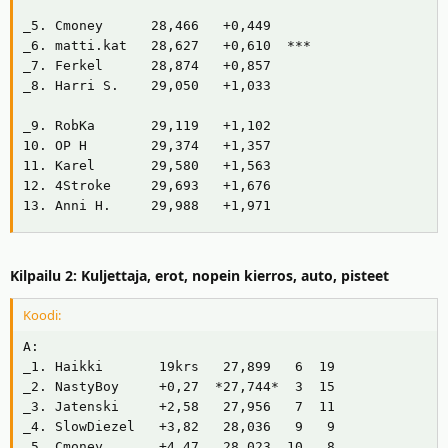
_5. Cmoney      28,466   +0,449

_6. matti.kat   28,627   +0,610  ***

_7. Ferkel      28,874   +0,857

_8. Harri S.    29,050   +1,033

_9. RobKa       29,119   +1,102

10. OP H        29,374   +1,357

11. Karel       29,580   +1,563

12. 4Stroke     29,693   +1,676

13. Anni H.     29,988   +1,971
Kilpailu 2: Kuljettaja, erot, nopein kierros, auto, pisteet
Koodi:
A:

_1. Haikki       19krs   27,899   6  19

_2. NastyBoy     +0,27  *27,744*  3  15

_3. Jatenski     +2,58   27,956   7  11

_4. SlowDiezel   +3,82   28,036   9   9

_5. Cmoney       +4,47   28,023  10   8
