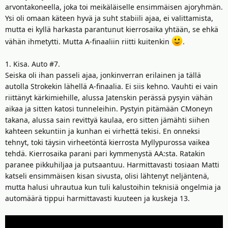
arvontakoneella, joka toi meikäläiselle ensimmäisen ajoryhmän.
Ysi oli omaan käteen hyvä ja suht stabiili ajaa, ei valittamista,
mutta ei kyllä harkasta parantunut kierrosaika yhtään, se ehkä
vähän ihmetytti. Mutta A-finaaliin riitti kuitenkin
.
1. Kisa. Auto #7.
Seiska oli ihan passeli ajaa, jonkinverran erilainen ja tällä
autolla Strokekin lähellä A-finaalia. Ei siis kehno. Vauhti ei vain
riittänyt kärkimiehille, alussa Jatenskin perässä pysyin vähän
aikaa ja sitten katosi tunneleihin. Pystyin pitämään CMoneyn
takana, alussa sain revittyä kaulaa, ero sitten jämähti siihen
kahteen sekuntiin ja kunhan ei virhettä tekisi. En onneksi
tehnyt, toki täysin virheetöntä kierrosta Myllypurossa vaikea
tehdä. Kierrosaika parani pari kymmenystä AA:sta. Ratakin
paranee pikkuhiljaa ja putsaantuu. Harmittavasti tosiaan Matti
katseli ensimmäisen kisan sivusta, olisi lähtenyt neljäntenä,
mutta halusi uhrautua kun tuli kalustoihin teknisiä ongelmia ja
automäärä tippui harmittavasti kuuteen ja kuskeja 13.