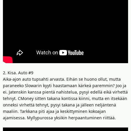
2. Kisa. Auto #9
Aika-ajon auto tupsahti arvasta. Eihän se huono ollut, mutta
paraneeko Slowarin kyyti haastamaan kärkeä paremmin? Joo ja
ei. Jatenskin kanssa pientä nahistelua, pysyi edellä eikä virhettä
tehnyt. CMoney sitten takana kontissa kiinni, mutta en itsekään
onneksi virhettä tehnyt, pysyi takana ja jälleen neljäntenä
maaliin. Tarkkana piti ajaa ja keskittyminen kokoajan
ajamisessa. Myllypurossa yksikin herpaantuminen riittää.