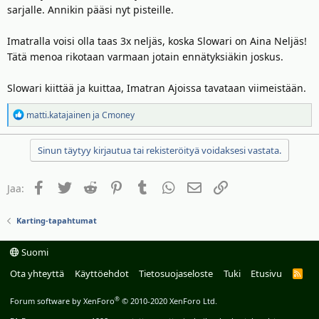
sarjalle. Annikin pääsi nyt pisteille.
Imatralla voisi olla taas 3x neljäs, koska Slowari on Aina Neljäs!
Tätä menoa rikotaan varmaan jotain ennätyksiäkin joskus.
Slowari kiittää ja kuittaa, Imatran Ajoissa tavataan viimeistään.
R
matti.katajainen
ja
Cmoney
e
a
Sinun täytyy kirjautua tai rekisteröityä voidaksesi vastata.
k
t
i
Facebook
Twitter
Reddit
Pinterest
Tumblr
WhatsApp
Sähköposti
Linkki
Jaa:
o
t
Karting-tapahtumat
:
Suomi
Ota yhteyttä
Käyttöehdot
Tietosuojaseloste
Tuki
Etusivu
R
S
S
®
Forum software by XenForo
© 2010-2020 XenForo Ltd.