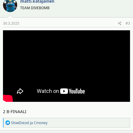
matti.katajainen
TEAM DIVEBOMB
30.3.2025
#3
2 B-FINAALI
R
SlowDiezel
ja
Cmoney
e