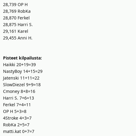
28,739 OP H
28,769 RobKa
28,870 Ferkel
28,875 Harri S.
29,161 Karel
29,455 Anni H.
Pisteet kilpailusta:
Haikki 20+19=39
NastyBoy 14+15=29
Jatenski 11+11=22
SlowDiezel 9+9=18
Cmoney 8+8=16
Harri S. 7+6=13
Ferkel 7+4=11
OP H 5+3=8
4Stroke 4+3=7
RobKa 2+5=7
matti.kat 0+7=7