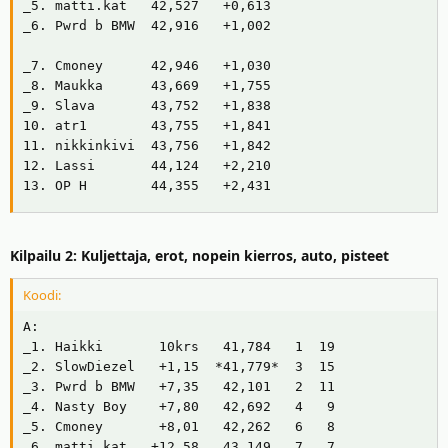
_5. matti.kat   42,527   +0,613

_6. Pwrd b BMW  42,916   +1,002

_7. Cmoney      42,946   +1,030

_8. Maukka      43,669   +1,755

_9. Slava       43,752   +1,838

10. atr1        43,755   +1,841

11. nikkinkivi  43,756   +1,842

12. Lassi       44,124   +2,210

13. OP H        44,355   +2,431
Kilpailu 2: Kuljettaja, erot, nopein kierros, auto, pisteet
Koodi:
A:

_1. Haikki       10krs   41,784   1  19

_2. SlowDiezel   +1,15  *41,779*  3  15

_3. Pwrd b BMW   +7,35   42,101   2  11

_4. Nasty Boy    +7,80   42,692   4   9

_5. Cmoney       +8,01   42,262   6   8

_6. matti.kat   +12,58   43,149   7   7
