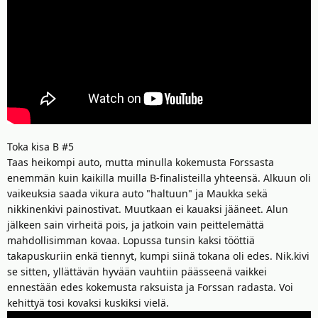
Toka kisa B #5
Taas heikompi auto, mutta minulla kokemusta Forssasta
enemmän kuin kaikilla muilla B-finalisteilla yhteensä. Alkuun oli
vaikeuksia saada vikura auto "haltuun" ja Maukka sekä
nikkinenkivi painostivat. Muutkaan ei kauaksi jääneet. Alun
jälkeen sain virheitä pois, ja jatkoin vain peittelemättä
mahdollisimman kovaa. Lopussa tunsin kaksi tööttiä
takapuskuriin enkä tiennyt, kumpi siinä tokana oli edes. Nik.kivi
se sitten, yllättävän hyvään vauhtiin päässeenä vaikkei
ennestään edes kokemusta raksuista ja Forssan radasta. Voi
kehittyä tosi kovaksi kuskiksi vielä.