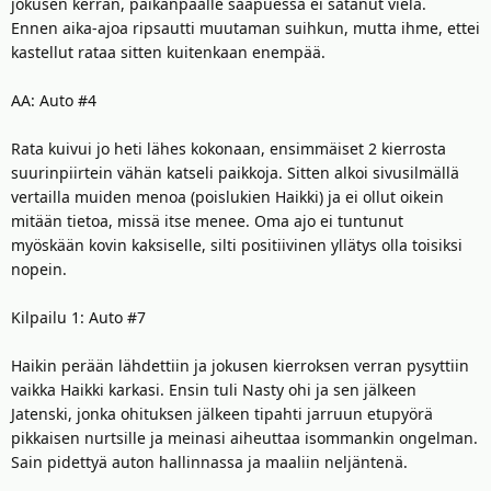
jokusen kerran, paikanpäälle saapuessa ei satanut vielä.
Ennen aika-ajoa ripsautti muutaman suihkun, mutta ihme, ettei
kastellut rataa sitten kuitenkaan enempää.
AA: Auto #4
Rata kuivui jo heti lähes kokonaan, ensimmäiset 2 kierrosta
suurinpiirtein vähän katseli paikkoja. Sitten alkoi sivusilmällä
vertailla muiden menoa (poislukien Haikki) ja ei ollut oikein
mitään tietoa, missä itse menee. Oma ajo ei tuntunut
myöskään kovin kaksiselle, silti positiivinen yllätys olla toisiksi
nopein.
Kilpailu 1: Auto #7
Haikin perään lähdettiin ja jokusen kierroksen verran pysyttiin
vaikka Haikki karkasi. Ensin tuli Nasty ohi ja sen jälkeen
Jatenski, jonka ohituksen jälkeen tipahti jarruun etupyörä
pikkaisen nurtsille ja meinasi aiheuttaa isommankin ongelman.
Sain pidettyä auton hallinnassa ja maaliin neljäntenä.