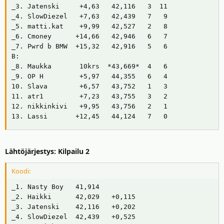
_3. Jatenski     +4,63   42,116   3  11

_4. SlowDiezel   +7,63   42,439   7   9

_5. matti.kat    +9,99   42,527   2   8

_6. Cmoney      +14,66   42,946   6   7

_7. Pwrd b BMW  +15,32   42,916   5   6

B:

_8. Maukka       10krs  *43,669*  4   6

_9. OP H         +5,97   44,355   6   4

10. Slava        +6,57   43,752   1   3

11. atr1         +7,23   43,755   3   2

12. nikkinkivi   +9,95   43,756   2   1

13. Lassi       +12,45   44,124   7   0
Lähtöjärjestys: Kilpailu 2
Koodi:
_1. Nasty Boy   41,914

_2. Haikki      42,029   +0,115

_3. Jatenski    42,116   +0,202

_4. SlowDiezel  42,439   +0,525
