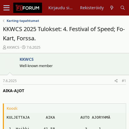
Kirjaudu sisään
Rekisteröidy
Karting-tapahtumat
KKWCS 2025 Tulokset: 4. Festival of Speed; Fo-
Kart, Forssa.
V
A
KKWCS
7.6.2025
i
l
e
o
KKWCS
s
i
Well-known member
t
t
i
u
7.6.2025
#1
k
s
e
p
AIKA-AJOT
t
ä
j
i
u
v
Koodi:
n
ä
a
m
KULJETTAJA       AIKA           AUTO AJORYHMÄ

l
ä
o
ä
_1. Haikki      41,58             3     1
