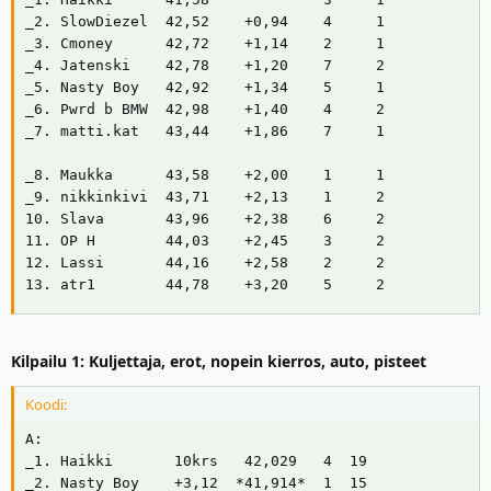
i
r
_2. SlowDiezel  42,52    +0,94    4     1

t
ä
_3. Cmoney      42,72    +1,14    2     1

t
_4. Jatenski    42,78    +1,20    7     2

a
_5. Nasty Boy   42,92    +1,34    5     1

j
_6. Pwrd b BMW  42,98    +1,40    4     2

a
_7. matti.kat   43,44    +1,86    7     1

_8. Maukka      43,58    +2,00    1     1

_9. nikkinkivi  43,71    +2,13    1     2

10. Slava       43,96    +2,38    6     2

11. OP H        44,03    +2,45    3     2

12. Lassi       44,16    +2,58    2     2

13. atr1        44,78    +3,20    5     2
Kilpailu 1: Kuljettaja, erot, nopein kierros, auto, pisteet
Koodi:
A:

_1. Haikki       10krs   42,029   4  19

_2. Nasty Boy    +3,12  *41,914*  1  15
