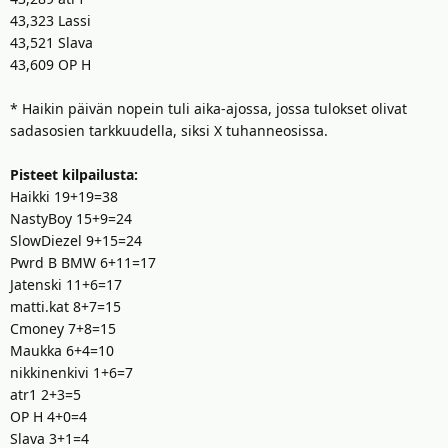
43,323 Lassi
43,521 Slava
43,609 OP H
* Haikin päivän nopein tuli aika-ajossa, jossa tulokset olivat
sadasosien tarkkuudella, siksi X tuhanneosissa.
Pisteet kilpailusta:
Haikki 19+19=38
NastyBoy 15+9=24
SlowDiezel 9+15=24
Pwrd B BMW 6+11=17
Jatenski 11+6=17
matti.kat 8+7=15
Cmoney 7+8=15
Maukka 6+4=10
nikkinenkivi 1+6=7
atr1 2+3=5
OP H 4+0=4
Slava 3+1=4