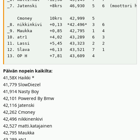
_7. Jatenski     +8krs   46,930   5   6  (moottori haj
    Cmoney       10krs   42,999   5 

_8. nikkinkivi   +0,13  *42.496*  3   6

_9. Maukka       +0,85   42,795   1   4

10. atr1         +4,02   43,289   6   3

11. Lassi        +5,45   43,323   2   2

12. Slava        +6,13   43,521   7   1

13. OP H         +7,81   43,609   4
Päivän nopein kaikilta:
41,58X Haikki *
41,779 SlowDiezel
41,914 Nasty Boy
42,101 Powered By Bmw
42,116 Jatenski
42,262 Cmoney
42,496 nikkinenkivi
42,527 matti.katajainen
42,795 Maukka
43,289 atr1