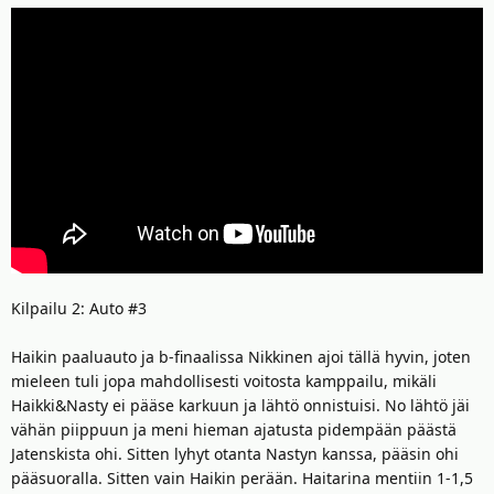
Kilpailu 2: Auto #3
Haikin paaluauto ja b-finaalissa Nikkinen ajoi tällä hyvin, joten
mieleen tuli jopa mahdollisesti voitosta kamppailu, mikäli
Haikki&Nasty ei pääse karkuun ja lähtö onnistuisi. No lähtö jäi
vähän piippuun ja meni hieman ajatusta pidempään päästä
Jatenskista ohi. Sitten lyhyt otanta Nastyn kanssa, pääsin ohi
pääsuoralla. Sitten vain Haikin perään. Haitarina mentiin 1-1,5