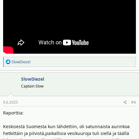
R
SlowDiezel
e
a
SlowDiezel
k
t
Captain Slow
i
o
9.6.2025
#4
t
:
Raporttia:
Keskisestä Suomesta kun lähdettiin, oli satunnaista aurinkoa
hetkittäin ja pilvistä,paikallisia vesikuuroja tuli siellä ja täällä