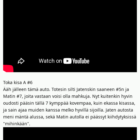
Toka kisa A #6
Ääh jälleen tämä auto. Totesin silti Jatenskin saaneen #5n ja
Matin #7, joita vastaan voisi olla mahkuja. Nyt kuitenkin hyvin
oudosti pääsin tällä 7 kymppää kovempaa, kuin ekassa kisassa,
ja sain ajaa muiden kanssa melko hyvillä sijoilla. Jaten autosta
meni mäntä alussa, sekä Matin autolla ei päässyt kiihdytyksissä
"mihinkään".