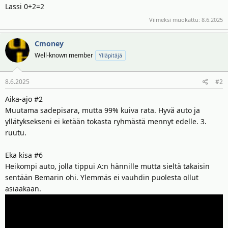
Lassi 0+2=2
Viimeksi muokattu:
8.6.2025
Cmoney
Well-known member
Ylläpitäjä
8.6.2025
#2
Aika-ajo #2
Muutama sadepisara, mutta 99% kuiva rata. Hyvä auto ja
yllätyksekseni ei ketään tokasta ryhmästä mennyt edelle. 3.
ruutu.
Eka kisa #6
Heikompi auto, jolla tippui A:n hännille mutta sieltä takaisin
sentään Bemarin ohi. Ylemmäs ei vauhdin puolesta ollut
asiaakaan.