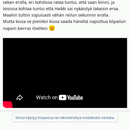
sekan erolla, eri kohdissa rataa tuntui, että saan kiinni, ja
toisissa kohtaa tuntui että Haikki sai nykäistyä takaisin eroa.
Maaliin tultiin sopuisasti vähän reilun sekunnin erolla.
Mutta kiusa se pienikin kiusa saada häneltä napsittua kilpailun
nopein kierros itselleni
Sinun täytyy kirjautua tai rekisteröityä voidaksesi vastata.