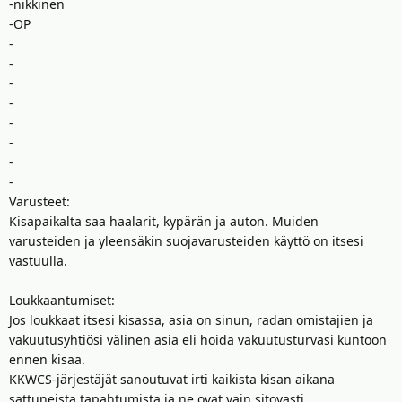
-nikkinen
-OP
-
-
-
-
-
-
-
-
Varusteet:
Kisapaikalta saa haalarit, kypärän ja auton. Muiden
varusteiden ja yleensäkin suojavarusteiden käyttö on itsesi
vastuulla.
Loukkaantumiset:
Jos loukkaat itsesi kisassa, asia on sinun, radan omistajien ja
vakuutusyhtiösi välinen asia eli hoida vakuutusturvasi kuntoon
ennen kisaa.
KKWCS-järjestäjät sanoutuvat irti kaikista kisan aikana
sattuneista tapahtumista ja ne ovat vain sitovasti