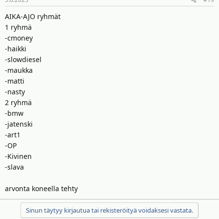
AIKA-AJO ryhmät
1 ryhmä
-cmoney
-haikki
-slowdiesel
-maukka
-matti
-nasty
2 ryhmä
-bmw
-jatenski
-art1
-OP
-Kivinen
-slava
arvonta koneella tehty
Sinun täytyy kirjautua tai rekisteröityä voidaksesi vastata.