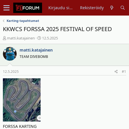
Kirjaudu sisään
Rekisteröidy
Karting-tapahtumat
KKWCS FORSSA 2025 FESTIVAL OF SPEED
V
A
matti.katajainen
12.5.2025
i
l
e
o
matti.katajainen
s
i
TEAM DIVEBOMB
t
t
i
u
12.5.2025
#1
k
s
e
p
t
ä
j
i
u
v
n
ä
a
m
l
ä
o
ä
i
r
FORSSA KARTING