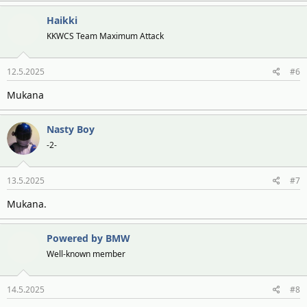
Haikki
KKWCS Team Maximum Attack
12.5.2025
#6
Mukana
Nasty Boy
-2-
13.5.2025
#7
Mukana.
Powered by BMW
Well-known member
14.5.2025
#8