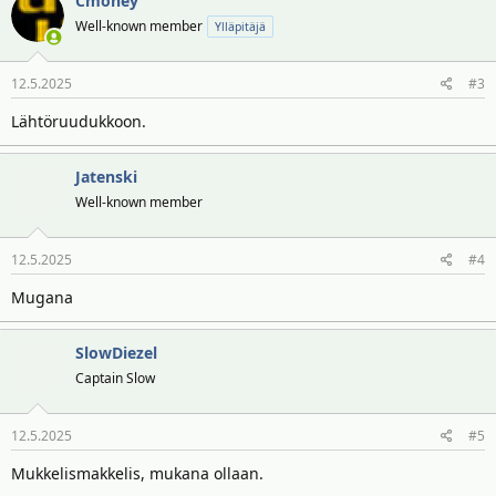
Cmoney
Well-known member
Ylläpitäjä
12.5.2025
#3
Lähtöruudukkoon.
Jatenski
Well-known member
12.5.2025
#4
Mugana
SlowDiezel
Captain Slow
12.5.2025
#5
Mukkelismakkelis, mukana ollaan.