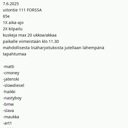
t
ä
7.6.2025
t
uitontie 111 FORSSA
a
65e
j
1X aika-ajo
a
2X kilpailu
kuskeja max 20 ukkoa/akkaa
paikalle viimeistään klo 11.30
mahdollisesta lisäharjoituksista jutellaan lähempänä
tapahtumaa
-matti
-cmoney
-jatenski
-slowdiesel
-haikki
-nastyboy
-bmw
-slava
-maukka
-art1