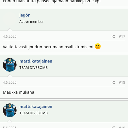
Ennen tilaisuutta pääsee ajamaan harkkoja 20e kpl
jegór
Active member
4.6.2025
#17
Valitettavasti joudun perumaan osallistumiseni
matti.katajainen
TEAM DIVEBOMB
4.6.2025
#18
Maukka mukana
matti.katajainen
TEAM DIVEBOMB
5.6.2025
#19