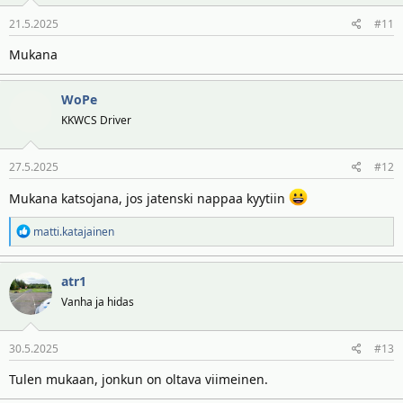
21.5.2025
#11
Mukana
WoPe
KKWCS Driver
27.5.2025
#12
Mukana katsojana, jos jatenski nappaa kyytiin
R
matti.katajainen
e
a
atr1
k
t
Vanha ja hidas
i
o
30.5.2025
#13
t
:
Tulen mukaan, jonkun on oltava viimeinen.