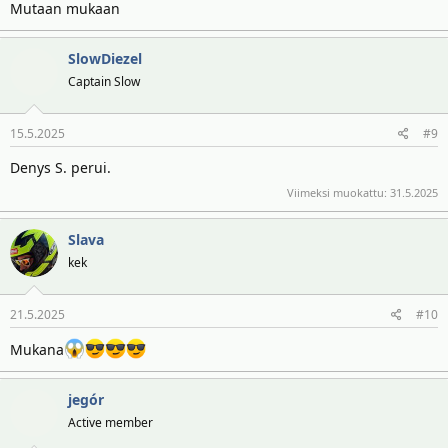
Mutaan mukaan
SlowDiezel
Captain Slow
15.5.2025
#9
Denys S. perui.
Viimeksi muokattu:
31.5.2025
Slava
kek
21.5.2025
#10
Mukana
jegór
Active member