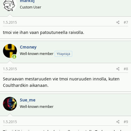
markoj
Custom User
1.5.2015
#7
tmoi vie ihan vaan patoutuneella raivolla.
Cmoney
Well-known member
Ylläpitäjä
1.5.2015
#8
Seuraavan mestaruuden vie tmoi nuoruuden innolla, kuten
Coulthardkin aikanaan.
Sue_me
Well-known member
1.5.2015
#9