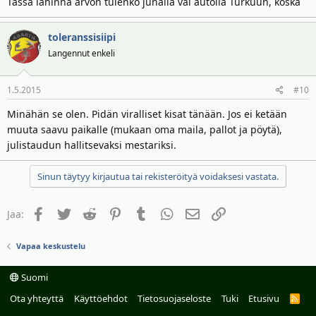
Tässä lähinnä arvon tulenko junalla vai autolla Turkuun, koska
toleranssisiipi
Langennut enkeli
1.5.2015
#10
Minähän se olen. Pidän viralliset kisat tänään. Jos ei ketään
muuta saavu paikalle (mukaan oma maila, pallot ja pöytä),
julistaudun hallitsevaksi mestariksi.
Sinun täytyy kirjautua tai rekisteröityä voidaksesi vastata.
Facebook
Twitter
Reddit
Pinterest
Tumblr
WhatsApp
Sähköposti
Linkki
Jaa:
Vapaa keskustelu
Suomi
Ota yhteyttä
Käyttöehdot
Tietosuojaseloste
Tuki
Etusivu
R
S