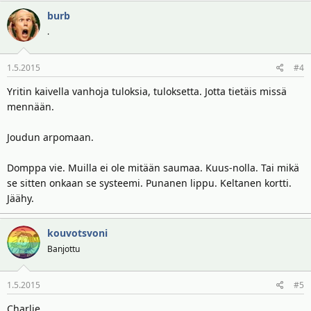
burb
.
1.5.2015
#4
Yritin kaivella vanhoja tuloksia, tuloksetta. Jotta tietäis missä
mennään.
Joudun arpomaan.
Domppa vie. Muilla ei ole mitään saumaa. Kuus-nolla. Tai mikä
se sitten onkaan se systeemi. Punanen lippu. Keltanen kortti.
Jäähy.
kouvotsvoni
Banjottu
1.5.2015
#5
Charlie.