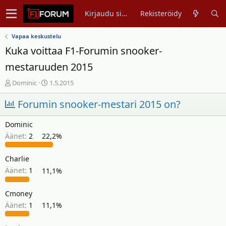
Kirjaudu sisään
Rekisteröidy
Vapaa keskustelu
Kuka voittaa F1-Forumin snooker-
mestaruuden 2015
V
A
Dominic
1.5.2015
i
l
Forumin snooker-mestari 2015 on?
e
o
s
i
t
t
Dominic
i
u
Äänet:
2
22,2%
k
s
e
p
Charlie
t
ä
Äänet:
1
11,1%
j
i
u
v
Cmoney
n
ä
a
m
Äänet:
1
11,1%
l
ä
o
ä