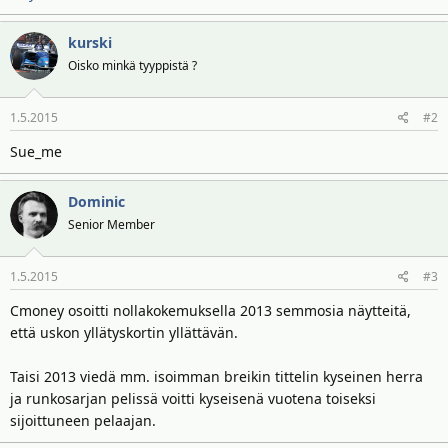
kurski
Oisko minkä tyyppistä ?
1.5.2015
#2
Sue_me
Dominic
Senior Member
1.5.2015
#3
Cmoney osoitti nollakokemuksella 2013 semmosia näytteitä,
että uskon yllätyskortin yllättävän.
Taisi 2013 viedä mm. isoimman breikin tittelin kyseinen herra
ja runkosarjan pelissä voitti kyseisenä vuotena toiseksi
sijoittuneen pelaajan.