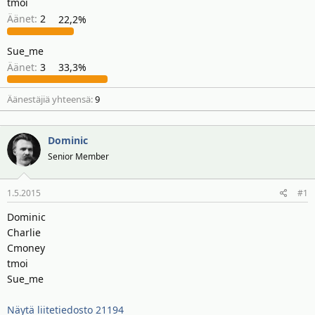
tmoi
i
r
Äänet:
2
22,2%
t
ä
t
Sue_me
a
Äänet:
j
3
33,3%
a
Äänestäjiä yhteensä
9
Dominic
Senior Member
1.5.2015
#1
Dominic
Charlie
Cmoney
tmoi
Sue_me
Näytä liitetiedosto 21194