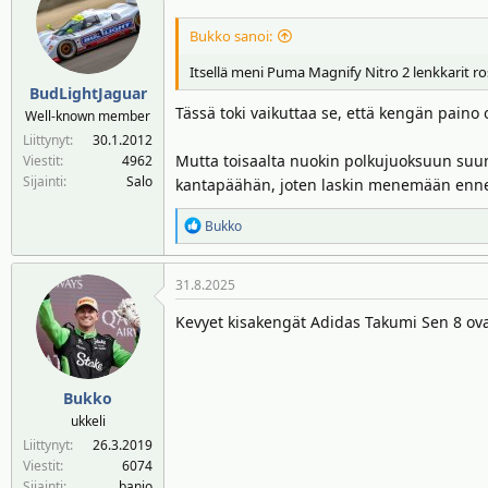
Bukko sanoi:
Itsellä meni Puma Magnify Nitro 2 lenkkarit r
BudLightJaguar
Tässä toki vaikuttaa se, että kengän pain
Well-known member
Liittynyt
30.1.2012
Mutta toisaalta nuokin polkujuoksuun suunn
Viestit
4962
Sijainti
Salo
kantapäähän, joten laskin menemään enn
R
Bukko
e
a
31.8.2025
k
t
Kevyet kisakengät Adidas Takumi Sen 8 ovat 
i
o
t
:
Bukko
ukkeli
Liittynyt
26.3.2019
Viestit
6074
Sijainti
banjo