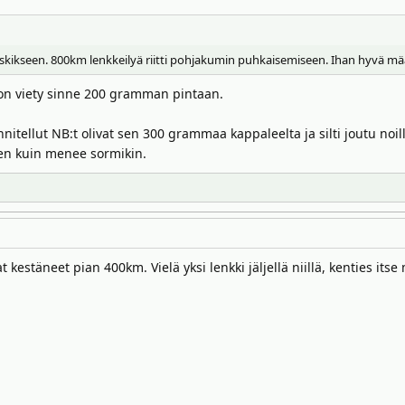
oskikseen. 800km lenkkeilyä riitti pohjakumin puhkaisemiseen. Ihan hyvä m
o on viety sinne 200 gramman pintaan.
itellut NB:t olivat sen 300 grammaa kappaleelta ja silti joutu noil
en kuin menee sormikin.
kestäneet pian 400km. Vielä yksi lenkki jäljellä niillä, kenties itse