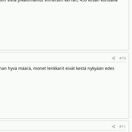
#10
Ihan hyvä määrä, monet lenkkarit eivät kestä nykyään edes
#11