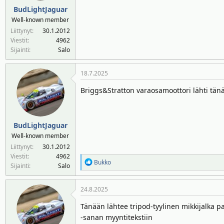
:
BudLightJaguar
Well-known member
Liittynyt
30.1.2012
Viestit
4962
Sijainti
Salo
18.7.2025
Briggs&Stratton varaosamoottori lähti tän
BudLightJaguar
Well-known member
Liittynyt
30.1.2012
Viestit
4962
R
Bukko
Sijainti
Salo
e
a
24.8.2025
k
t
Tänään lähtee tripod-tyylinen mikkijalka 
i
-sanan myyntitekstiin
o