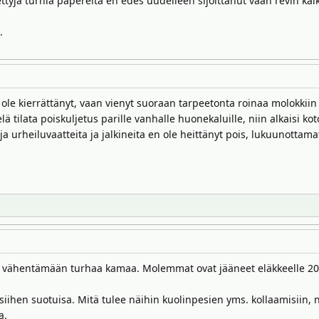
tettyjä turhia papereita en edes uudelleen sijoittanut vaan revin kai
.
 ole kierrättänyt, vaan vienyt suoraan tarpeetonta roinaa molokkiin
i vielä tilata poiskuljetus parille vanhalle huonekaluille, niin alkai
 urheiluvaatteita ja jalkineita en ole heittänyt pois, lukuunottama
 vähentämään turhaa kamaa. Molemmat ovat jääneet eläkkeelle 2024 ta
ihen suotuisa. Mitä tulee näihin kuolinpesien yms. kollaamisiin, nii
a.