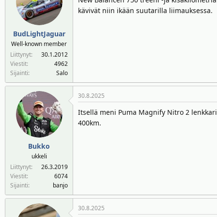
kävivät niin ikään suutarilla liimauksessa.
BudLightJaguar
Well-known member
Liittynyt
30.1.2012
Viestit
4962
Sijainti
Salo
30.8.2025
Itsellä meni Puma Magnify Nitro 2 lenkkar
400km.
Bukko
ukkeli
Liittynyt
26.3.2019
Viestit
6074
Sijainti
banjo
30.8.2025