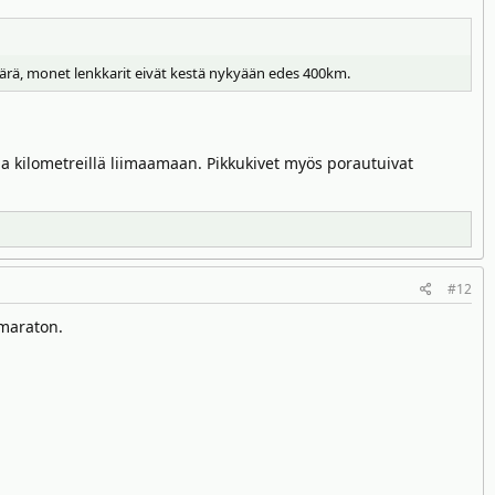
äärä, monet lenkkarit eivät kestä nykyään edes 400km.
la kilometreillä liimaamaan. Pikkukivet myös porautuivat
#12
 maraton.