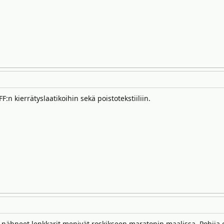
F:n kierrätyslaatikoihin sekä poistotekstiiliin.
nähneet lenkkarit menivät roskikseen maratonin maalissa. Pohjia oli