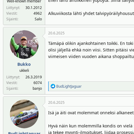
Eilen lähti antiikkinen yöpöytä. Siinä säily
Well-known member
n
ä
Liittynyt
30.1.2012
a
m
Alkuviikosta lähti yhdet talvipyöräilyhousut
Viestit
4962
l
ä
Sijainti
Salo
o
ä
i
r
20.6.2025
t
ä
t
Tämäpä olikin ajankohtainen toikki. En toki
a
olisi jäljellä ehkä noin viisi. Sitten pitäis
j
viimeisen viiden vuoden aikana shoppailtuja
a
Bukko
ukkeli
Liittynyt
26.3.2019
Viestit
6074
R
BudLightJaguar
Sijainti
banjo
e
a
20.6.2025
k
t
Isä ja äiti ovat molemmat onneksi alkaneet
i
o
Hyvä näin kun molemmilla kondis on vielä si
t
:
ja tekee myynti-ilmoitukset, liidaa prosessi
BudLightJaguar