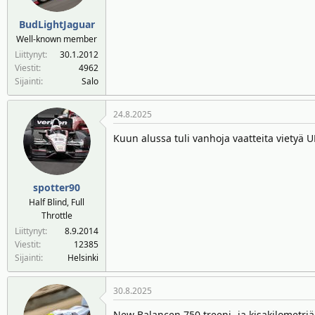
t
:
BudLightJaguar
Well-known member
Liittynyt
30.1.2012
Viestit
4962
Sijainti
Salo
24.8.2025
Kuun alussa tuli vanhoja vaatteita vietyä UF
spotter90
Half Blind, Full
Throttle
Liittynyt
8.9.2014
Viestit
12385
Sijainti
Helsinki
30.8.2025
New Balancen 750 treeni -ja kisakilometriä 