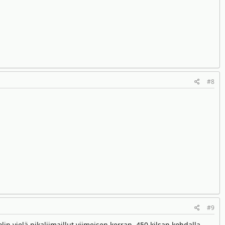
#8
#9
n vielä pikaliimaillut viimeisen kerran, 450 kilsan kohdalla