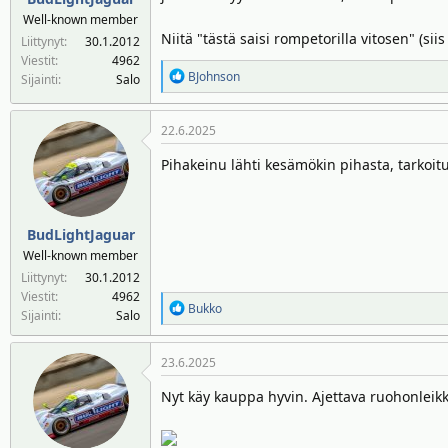
Well-known member
Niitä "tästä saisi rompetorilla vitosen" (si
Liittynyt
30.1.2012
Viestit
4962
R
BJohnson
Sijainti
Salo
e
a
22.6.2025
k
t
Pihakeinu lähti kesämökin pihasta, tarkoit
i
o
t
:
BudLightJaguar
Well-known member
Liittynyt
30.1.2012
Viestit
4962
R
Bukko
Sijainti
Salo
e
a
23.6.2025
k
t
Nyt käy kauppa hyvin. Ajettava ruohonleikkur
i
o
t