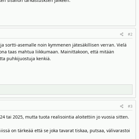
ken sisällön tarkastusksen jälkeen.
#2
 ja sortti-asemalle noin kymmenen jätesäkillisen verran. Vielä
si kotona taas mahtua liikkumaan. Mainittakoon, että mitään
tta puhkijuostuja kenkiä.
#3
i 2025, mutta tuota realisointia aloitettiin jo vuosia sitten.
ssä on tärkeää että se joka tavarat tiskaa, putsaa, välivarastoi