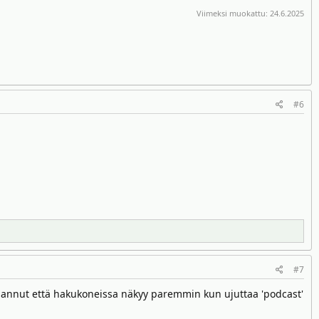
Viimeksi muokattu:
24.6.2025
#6
#7
omannut että hakukoneissa näkyy paremmin kun ujuttaa 'podcast'