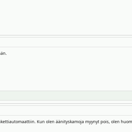
ään.
pakettiautomaattiin. Kun olen äänityskamoja myynyt pois, olen hu