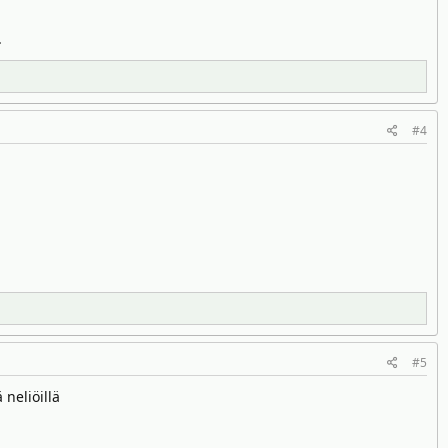
.
#4
#5
 neliöillä