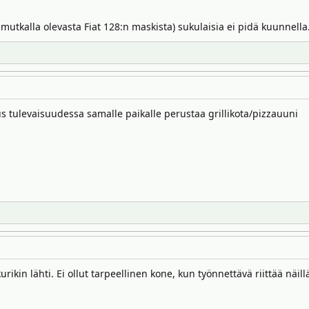
is mutkalla olevasta Fiat 128:n maskista) sukulaisia ei pidä kuunnella
us tulevaisuudessa samalle paikalle perustaa grillikota/pizzauuni
ikin lähti. Ei ollut tarpeellinen kone, kun työnnettävä riittää näillä