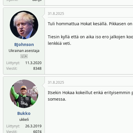
31.8.2025
Tuli hommattua Hokat kesällä. Pikkasen on 
Tiesin kyllä että on aika iso ero jalkojen 
lenkkiä veti.
BJohnson
Ukrainan aseistaja
🇺🇦
Liittynyt
11.3.2020
Viestit
8348
31.8.2025
Itsekin Hokaa kokeillut enkä erityisemmin p
somessa.
Bukko
ukkeli
Liittynyt
26.3.2019
Viestit
6074