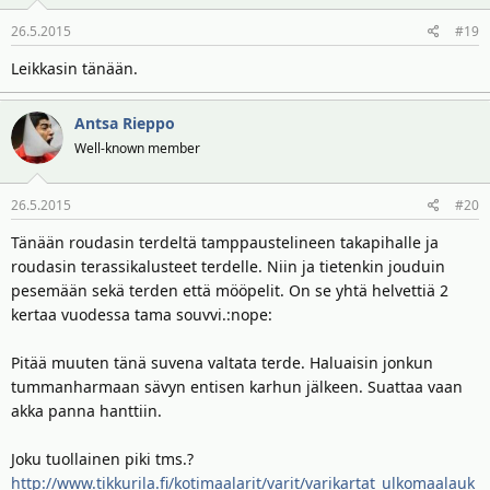
26.5.2015
#19
Leikkasin tänään.
Antsa Rieppo
Well-known member
26.5.2015
#20
Tänään roudasin terdeltä tamppaustelineen takapihalle ja
roudasin terassikalusteet terdelle. Niin ja tietenkin jouduin
pesemään sekä terden että mööpelit. On se yhtä helvettiä 2
kertaa vuodessa tama souvvi.:nope:
Pitää muuten tänä suvena valtata terde. Haluaisin jonkun
tummanharmaan sävyn entisen karhun jälkeen. Suattaa vaan
akka panna hanttiin.
Joku tuollainen piki tms.?
http://www.tikkurila.fi/kotimaalarit/varit/varikartat_ulkomaalauk