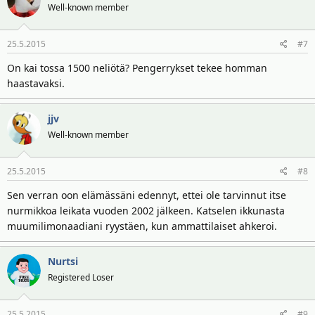
Well-known member
25.5.2015
#7
On kai tossa 1500 neliötä? Pengerrykset tekee homman
haastavaksi.
jjv
Well-known member
25.5.2015
#8
Sen verran oon elämässäni edennyt, ettei ole tarvinnut itse
nurmikkoa leikata vuoden 2002 jälkeen. Katselen ikkunasta
muumilimonaadiani ryystäen, kun ammattilaiset ahkeroi.
Nurtsi
Registered Loser
25.5.2015
#9