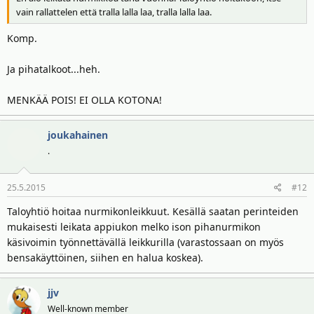
vain rallattelen että tralla lalla laa, tralla lalla laa.
Komp.
Ja pihatalkoot...heh.
MENKÄÄ POIS! EI OLLA KOTONA!
joukahainen
.
25.5.2015
#12
Taloyhtiö hoitaa nurmikonleikkuut. Kesällä saatan perinteiden
mukaisesti leikata appiukon melko ison pihanurmikon
käsivoimin työnnettävällä leikkurilla (varastossaan on myös
bensakäyttöinen, siihen en halua koskea).
jjv
Well-known member