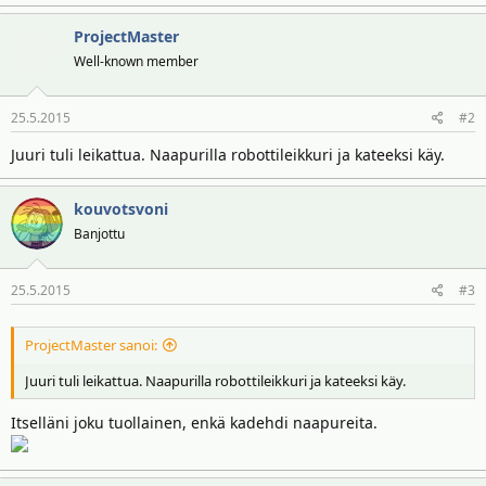
t
ä
t
ProjectMaster
a
Well-known member
j
a
25.5.2015
#2
Juuri tuli leikattua. Naapurilla robottileikkuri ja kateeksi käy.
kouvotsvoni
Banjottu
25.5.2015
#3
ProjectMaster sanoi:
Juuri tuli leikattua. Naapurilla robottileikkuri ja kateeksi käy.
Itselläni joku tuollainen, enkä kadehdi naapureita.