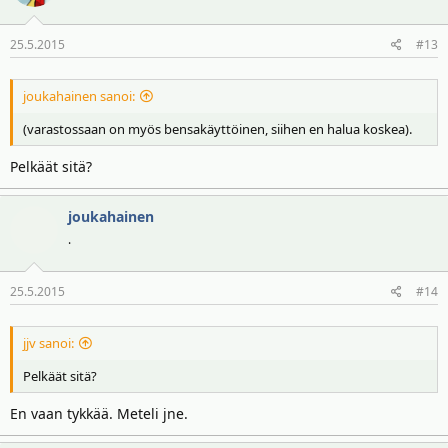
25.5.2015
#13
joukahainen sanoi:
(varastossaan on myös bensakäyttöinen, siihen en halua koskea).
Pelkäät sitä?
joukahainen
.
25.5.2015
#14
jjv sanoi:
Pelkäät sitä?
En vaan tykkää. Meteli jne.