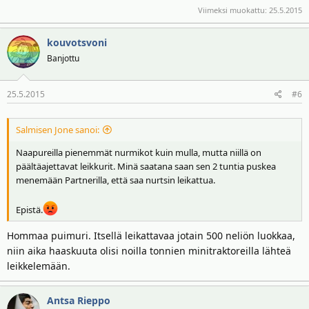
Viimeksi muokattu:
25.5.2015
kouvotsvoni
Banjottu
25.5.2015
#6
Salmisen Jone sanoi:
Naapureilla pienemmät nurmikot kuin mulla, mutta niillä on
päältäajettavat leikkurit. Minä saatana saan sen 2 tuntia puskea
menemään Partnerilla, että saa nurtsin leikattua.
Epistä.
Hommaa puimuri. Itsellä leikattavaa jotain 500 neliön luokkaa,
niin aika haaskuuta olisi noilla tonnien minitraktoreilla lähteä
leikkelemään.
Antsa Rieppo