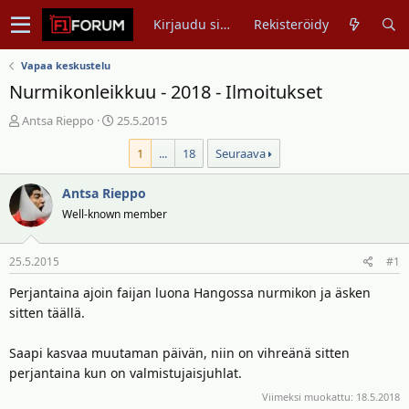
Kirjaudu sisään
Rekisteröidy
Vapaa keskustelu
Nurmikonleikkuu - 2018 - Ilmoitukset
V
A
Antsa Rieppo
25.5.2015
i
l
1
...
18
Seuraava
e
o
s
i
t
Antsa Rieppo
t
i
u
Well-known member
k
s
e
p
25.5.2015
#1
t
ä
j
i
Perjantaina ajoin faijan luona Hangossa nurmikon ja äsken
u
v
sitten täällä.
n
ä
a
m
Saapi kasvaa muutaman päivän, niin on vihreänä sitten
l
ä
perjantaina kun on valmistujaisjuhlat.
o
ä
i
r
Viimeksi muokattu:
18.5.2018