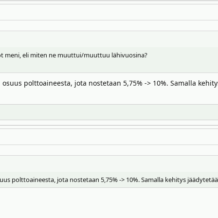
öt meni, eli miten ne muuttui/muuttuu lähivuosina?
 osuus polttoaineesta, jota nostetaan 5,75% -> 10%. Samalla kehitys
us polttoaineesta, jota nostetaan 5,75% -> 10%. Samalla kehitys jäädytetään s