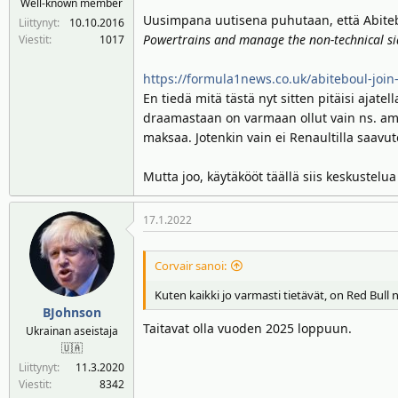
Well-known member
n
ä
Uusimpana uutisena puhutaan, että Abiteb
Liittynyt
10.10.2016
a
m
Powertrains and manage the non-technical sid
Viestit
1017
l
ä
o
ä
https://formula1news.co.uk/abiteboul-join-
i
r
En tiedä mitä tästä nyt sitten pitäisi ajat
t
ä
draamastaan on varmaan ollut vain ns. amm
t
maksaa. Jotenkin vain ei Renaultilla saavut
a
j
Mutta joo, käytäkööt täällä siis keskustel
a
17.1.2022
Corvair sanoi:
Kuten kaikki jo varmasti tietävät, on Red Bul
BJohnson
Taitavat olla vuoden 2025 loppuun.
Ukrainan aseistaja
🇺🇦
Liittynyt
11.3.2020
Viestit
8342