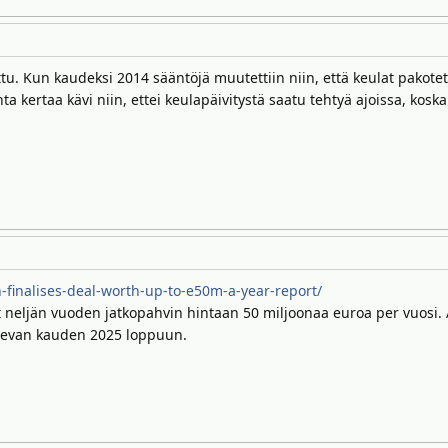
u. Kun kaudeksi 2014 sääntöjä muutettiin niin, että keulat pakotettii
a kertaa kävi niin, ettei keulapäivitystä saatu tehtyä ajoissa, kosk
-finalises-deal-worth-up-to-e50m-a-year-report/
t neljän vuoden jatkopahvin hintaan 50 miljoonaa euroa per vuosi
olevan kauden 2025 loppuun.