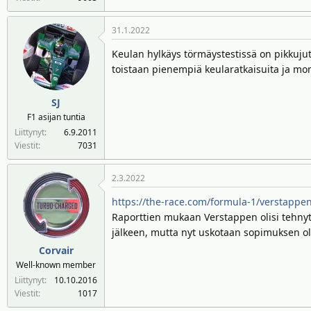
31.1.2022
Keulan hylkäys törmäystestissä on pikkujutt
toistaan pienempiä keularatkaisuita ja mont
SJ
F1 asijan tuntia
Liittynyt
6.9.2011
Viestit
7031
2.3.2022
https://the-race.com/formula-1/verstappen
Raporttien mukaan Verstappen olisi tehny
jälkeen, mutta nyt uskotaan sopimuksen 
Corvair
Well-known member
Liittynyt
10.10.2016
Viestit
1017