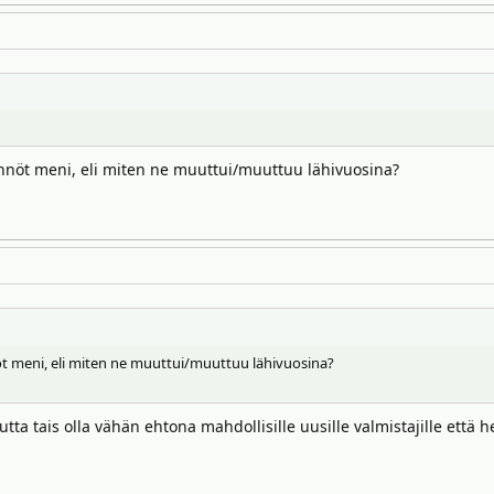
ännöt meni, eli miten ne muuttui/muuttuu lähivuosina?
öt meni, eli miten ne muuttui/muuttuu lähivuosina?
a tais olla vähän ehtona mahdollisille uusille valmistajille että her