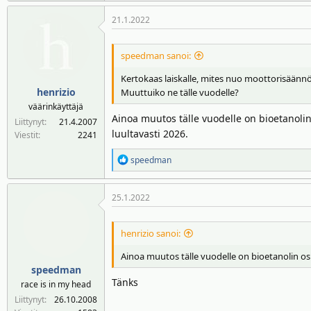
21.1.2022
speedman sanoi:
Kertokaas laiskalle, mites nuo moottorisäänn
henrizio
Muuttuiko ne tälle vuodelle?
väärinkäyttäjä
Ainoa muutos tälle vuodelle on bioetanolin
Liittynyt
21.4.2007
luultavasti 2026.
Viestit
2241
R
speedman
e
a
25.1.2022
k
t
i
henrizio sanoi:
o
t
Ainoa muutos tälle vuodelle on bioetanolin osu
:
speedman
Tänks
race is in my head
Liittynyt
26.10.2008