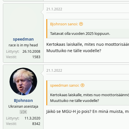
21.1.2022
BJohnson sanoi:
Taitavat olla vuoden 2025 loppuun.
speedman
Kertokaas laiskalle, mites nuo moottorisä
race is in my head
Muuttuiko ne tälle vuodelle?
Liittynyt
26.10.2008
Viestit
1583
21.1.2022
speedman sanoi:
Kertokaas laiskalle, mites nuo moottorisäänn
BJohnson
Muuttuiko ne tälle vuodelle?
Ukrainan aseistaja
Jäikö se MGU-H jo pois? En minä muista, mutt
🇺🇦
Liittynyt
11.3.2020
Viestit
8342