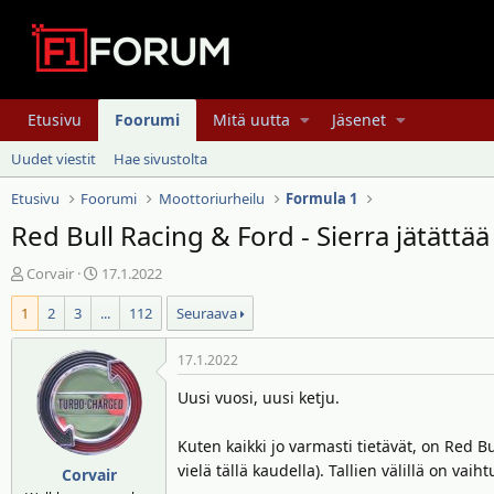
Etusivu
Foorumi
Mitä uutta
Jäsenet
Uudet viestit
Hae sivustolta
Etusivu
Foorumi
Moottoriurheilu
Formula 1
Red Bull Racing & Ford - Sierra jätättä
V
A
Corvair
17.1.2022
i
l
1
2
3
...
112
Seuraava
e
o
s
i
t
t
17.1.2022
i
u
Uusi vuosi, uusi ketju.
k
s
e
p
Kuten kaikki jo varmasti tietävät, on Red
t
ä
vielä tällä kaudella). Tallien välillä on va
j
i
Corvair
u
v