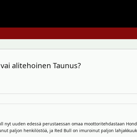
ä vai alitehoinen Taunus?
 Bull nyt uuden edessä perustaessan omaa moottoritehdastaan Honda
ihtunut paljon henkilöstöä, ja Red Bull on imuroinut paljon lahjakku