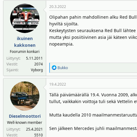
20.3.2022
Olipahan pahin mahdollinen alku Red Bull
hyviltä sijoilta.
Keskeytysten seurauksena Red Bull lähtee 
mutta yksi posiitiivinen asia jäi käteen viik
ikuinen
nopeampia.
kakkonen
Foorumin konkari
Liittynyt
5.11.2011
Viestit
2074
R
Bukko
Sijainti
Vyborg
e
a
19.4.2022
k
t
Tällä päivämäärällä 19.4. Vuonna 2009, al
i
tullut, vaikkakin voittoja tuli sekä Vetteli
o
t
:
Mutta kaudella 2010 maailmanmestaruutta ju
Dieselmoottori
Well-known member
Sen jälkeen Mercedes juhli maailmanmesta
Liittynyt
25.4.2021
Viestit
5510