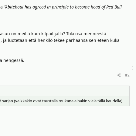
sa
“Abiteboul has agreed in principle to become head of Red Bull
väsuu on meillä kuin kilpailijalla? Toki osa menneestä
 ja luotetaan että henkilö tekee parhaansa sen eteen kuka
sa hengessä.
#2
rjan (vaikkakin ovat taustalla mukana ainakin vielä tällä kaudella).