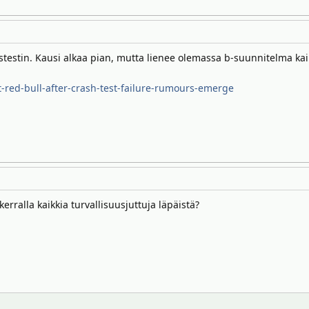
stin. Kausi alkaa pian, mutta lienee olemassa b-suunnitelma kaiken
-red-bull-after-crash-test-failure-rumours-emerge
 kerralla kaikkia turvallisuusjuttuja läpäistä?