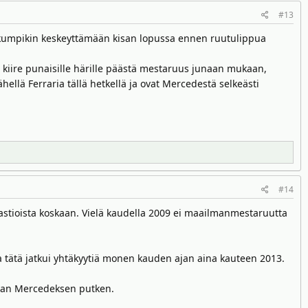
#13
 kumpikin keskeyttämään kisan lopussa ennen ruutulippua
 kiire punaisille härille päästä mestaruus junaan mukaan,
lähellä Ferraria tällä hetkellä ja ovat Mercedestä selkeästi
#14
astioista koskaan. Vielä kaudella 2009 ei maailmanmestaruutta
ja tätä jatkui yhtäkyytiä monen kauden ajan aina kauteen 2013.
maan Mercedeksen putken.