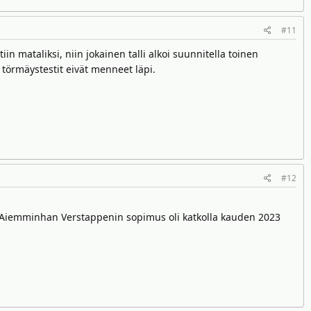
#11
n mataliksi, niin jokainen talli alkoi suunnitella toinen
a törmäystestit eivät menneet läpi.
#12
. Aiemminhan Verstappenin sopimus oli katkolla kauden 2023