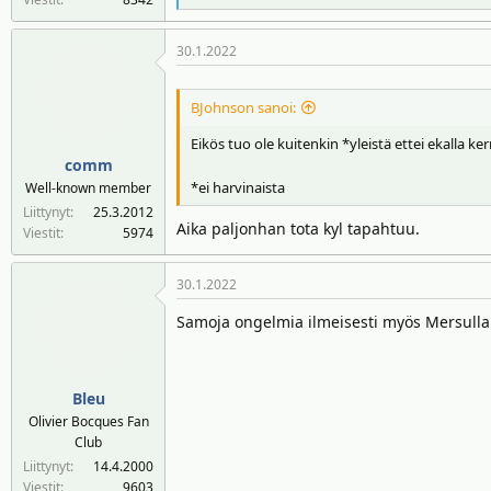
e
a
30.1.2022
k
t
i
BJohnson sanoi:
o
t
Eikös tuo ole kuitenkin *yleistä ettei ekalla ker
:
comm
*ei harvinaista
Well-known member
Liittynyt
25.3.2012
Aika paljonhan tota kyl tapahtuu.
Viestit
5974
30.1.2022
Samoja ongelmia ilmeisesti myös Mersulla
Bleu
Olivier Bocques Fan
Club
Liittynyt
14.4.2000
Viestit
9603