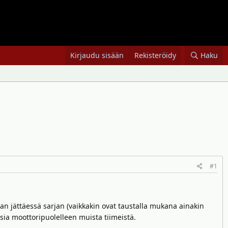
Kirjaudu sisään
Rekisteröidy
Haku
#1
n jättäessä sarjan (vaikkakin ovat taustalla mukana ainakin
uksia moottoripuolelleen muista tiimeistä.