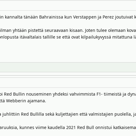
in kannalta tänään Bahrainissa kun Verstappen ja Perez joutuivat
ilman yhtään pistettä seuraavaan kisaan. Joten tulee olemaan kova
onlopusta itävaltalais tallille se että ovat kilpailukyvyssä mitattuna 
koi Red Bullin nouseminen yhdeksi vahvimmista F1- tiimeistä ja dyn
n että Webberin ajamana.
hlittiin Red Bullilla sekä kuljettajien että valmistajien puolella, 
ruuksia, kunnes viime kaudella 2021 Red Bull onnistui katkaise