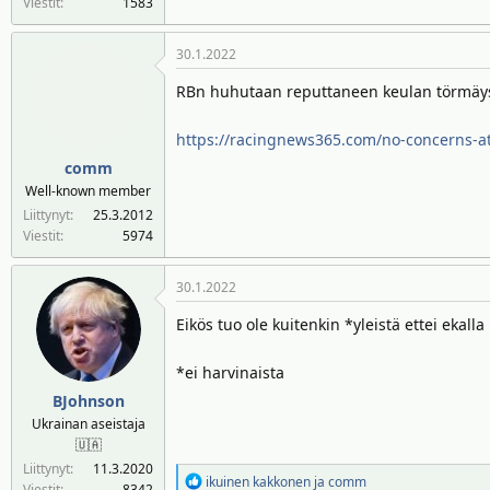
Viestit
1583
30.1.2022
RBn huhutaan reputtaneen keulan törmäyste
https://racingnews365.com/no-concerns-at
comm
Well-known member
Liittynyt
25.3.2012
Viestit
5974
30.1.2022
Eikös tuo ole kuitenkin *yleistä ettei ekalla
*ei harvinaista
BJohnson
Ukrainan aseistaja
🇺🇦
Liittynyt
11.3.2020
R
ikuinen kakkonen
ja
comm
Viestit
8342