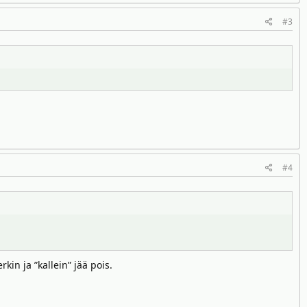
#3
#4
kin ja ”kallein” jää pois.