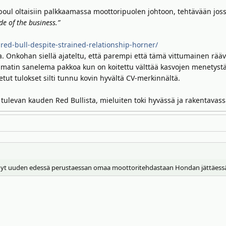
oul oltaisiin palkkaamassa moottoripuolen johtoon, tehtävään jos
e of the business.”
red-bull-despite-strained-relationship-horner/
ella. Onkohan siellä ajateltu, että parempi että tämä vittumainen rää
atin sanelema pakkoa kun on koitettu välttää kasvojen menetystä,
etut tulokset silti tunnu kovin hyvältä CV-merkinnältä.
ua tulevan kauden Red Bullista, mieluiten toki hyvässä ja rakentavas
l nyt uuden edessä perustaessan omaa moottoritehdastaan Hondan jättäessä sa