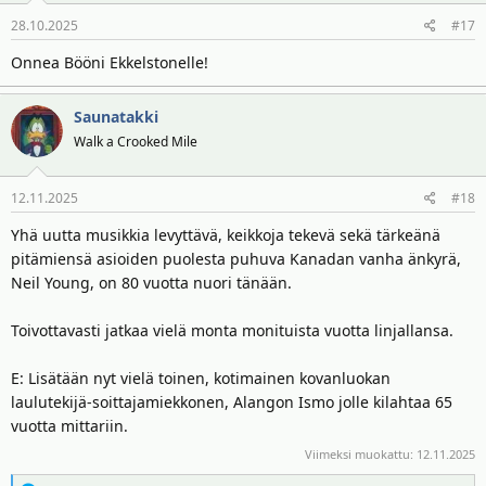
28.10.2025
#17
Onnea Bööni Ekkelstonelle!
Saunatakki
Walk a Crooked Mile
12.11.2025
#18
Yhä uutta musikkia levyttävä, keikkoja tekevä sekä tärkeänä
pitämiensä asioiden puolesta puhuva Kanadan vanha änkyrä,
Neil Young, on 80 vuotta nuori tänään.
Toivottavasti jatkaa vielä monta monituista vuotta linjallansa.
E: Lisätään nyt vielä toinen, kotimainen kovanluokan
laulutekijä-soittajamiekkonen, Alangon Ismo jolle kilahtaa 65
vuotta mittariin.
Viimeksi muokattu:
12.11.2025