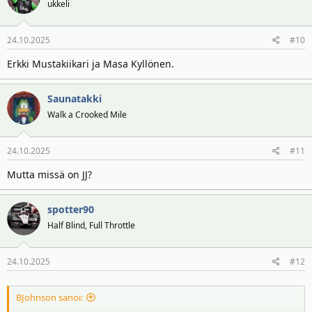
ukkeli
24.10.2025
#10
Erkki Mustakiikari ja Masa Kyllönen.
Saunatakki
Walk a Crooked Mile
24.10.2025
#11
Mutta missä on JJ?
spotter90
Half Blind, Full Throttle
24.10.2025
#12
BJohnson sanoi: