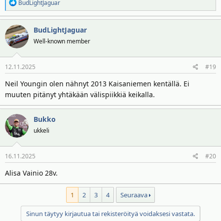
R
BudLightJaguar
e
a
BudLightJaguar
k
t
Well-known member
i
o
12.11.2025
#19
t
:
Neil Youngin olen nähnyt 2013 Kaisaniemen kentällä. Ei
muuten pitänyt yhtäkään välispiikkiä keikalla.
Bukko
ukkeli
16.11.2025
#20
Alisa Vainio 28v.
1
2
3
4
Seuraava
Sinun täytyy kirjautua tai rekisteröityä voidaksesi vastata.