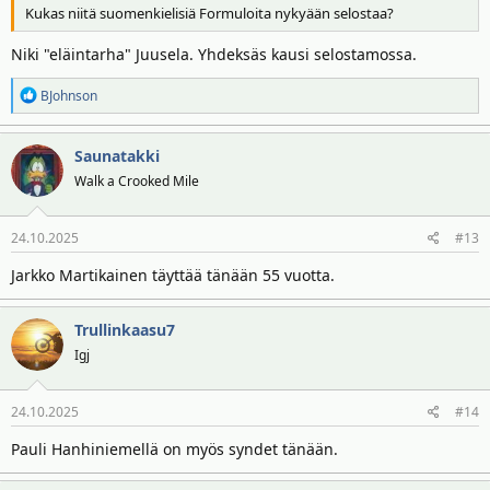
Kukas niitä suomenkielisiä Formuloita nykyään selostaa?
Niki "eläintarha" Juusela. Yhdeksäs kausi selostamossa.
R
BJohnson
e
a
Saunatakki
k
t
Walk a Crooked Mile
i
o
24.10.2025
#13
t
:
Jarkko Martikainen täyttää tänään 55 vuotta.
Trullinkaasu7
Igj
24.10.2025
#14
Pauli Hanhiniemellä on myös syndet tänään.