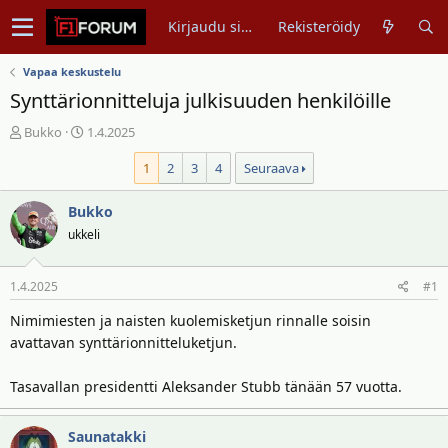
Kirjaudu sisään
Rekisteröidy
Vapaa keskustelu
Synttärionnitteluja julkisuuden henkilöille
V
A
Bukko
1.4.2025
i
l
1
2
3
4
Seuraava
e
o
s
i
t
Bukko
t
i
u
ukkeli
k
s
e
p
1.4.2025
#1
t
ä
j
i
Nimimiesten ja naisten kuolemisketjun rinnalle soisin
u
v
avattavan synttärionnitteluketjun.
n
ä
a
m
Tasavallan presidentti Aleksander Stubb tänään 57 vuotta.
l
ä
o
ä
i
r
Saunatakki