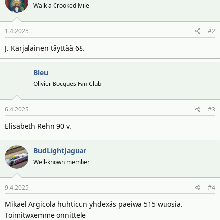
t
ä
Walk a Crooked Mile
t
a
j
1.4.2025
#2
a
J. Karjalainen täyttää 68.
Bleu
Olivier Bocques Fan Club
6.4.2025
#3
Elisabeth Rehn 90 v.
BudLightJaguar
Well-known member
9.4.2025
#4
Mikael Argicola huhticun yhdexäs paeiwa 515 wuosia.
Toimitwxemme onnittele