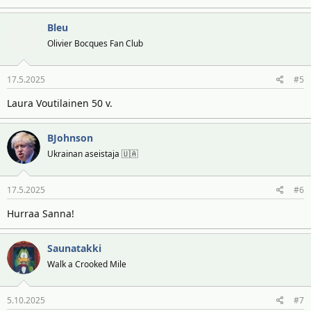
Bleu
Olivier Bocques Fan Club
17.5.2025
#5
Laura Voutilainen 50 v.
BJohnson
Ukrainan aseistaja 🇺🇦
17.5.2025
#6
Hurraa Sanna!
Saunatakki
Walk a Crooked Mile
5.10.2025
#7