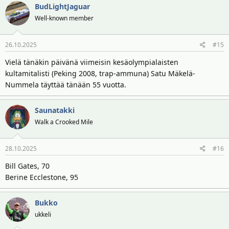
BudLightJaguar
Well-known member
26.10.2025
#15
Vielä tänäkin päivänä viimeisin kesäolympialaisten
kultamitalisti (Peking 2008, trap-ammuna) Satu Mäkelä-
Nummela täyttää tänään 55 vuotta.
Saunatakki
Walk a Crooked Mile
28.10.2025
#16
Bill Gates, 70
Berine Ecclestone, 95
Bukko
ukkeli