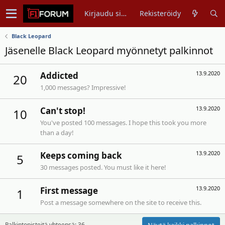
Kirjaudu sisään
Rekisteröidy
Black Leopard
Jäsenelle Black Leopard myönnetyt palkinnot
13.9.2020
Addicted
20
1,000 messages? Impressive!
13.9.2020
Can't stop!
10
You've posted 100 messages. I hope this took you more
than a day!
13.9.2020
Keeps coming back
5
30 messages posted. You must like it here!
13.9.2020
First message
1
Post a message somewhere on the site to receive this.
Näytä kaikki palkinnot
Palkintopisteitä yhteensä: 36