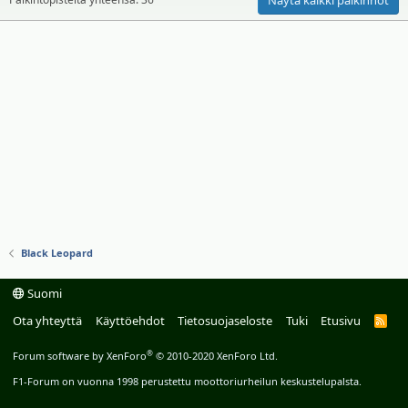
Black Leopard
Suomi
Ota yhteyttä
Käyttöehdot
Tietosuojaseloste
Tuki
Etusivu
R
S
S
®
Forum software by XenForo
© 2010-2020 XenForo Ltd.
F1-Forum on vuonna 1998 perustettu moottoriurheilun keskustelupalsta.