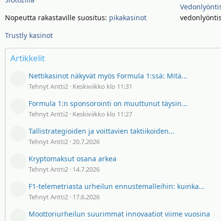
Vedonlyöntis
Nopeutta rakastaville suositus:
pikakasinot
vedonlyöntis
Trustly kasinot
Artikkelit
Nettikasinot näkyvät myös Formula 1:ssä: Mitä...
Tehnyt Antti2
Keskiviikko klo 11:31
Formula 1:n sponsorointi on muuttunut täysin...
Tehnyt Antti2
Keskiviikko klo 11:27
Tallistrategioiden ja voittavien taktiikoiden...
Tehnyt Antti2
20.7.2026
Kryptomaksut osana arkea
Tehnyt Antti2
14.7.2026
F1-telemetriasta urheilun ennustemalleihin: kuinka...
Tehnyt Antti2
17.6.2026
Moottoriurheilun suurimmat innovaatiot viime vuosina