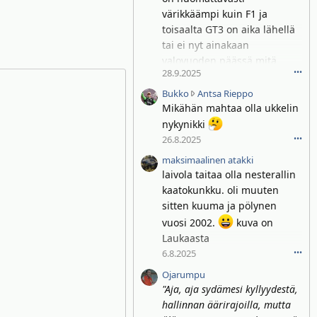
C
värikkäämpi kuin F1 ja
J
toisaalta GT3 on aika lähellä
-
tai ei nyt ainakaan
5
valovuoden päässä mitä
k
28.9.2025
•••
miljardööri voi ostaa
i
kaupasta...
B
r
Bukko
Antsa Rieppo
u
j
Mikähän mahtaa olla ukkelin
k
o
nykynikki
k
i
26.8.2025
•••
o
t
maksimaalinen atakki
k
t
laivola taitaa olla nesterallin
i
i
kaatokunkku. oli muuten
r
j
sitten kuuma ja pölynen
j
ä
o
s
vuosi 2002.
kuva on
i
e
Laukaasta
t
n
6.8.2025
•••
t
e
Ojarumpu
i
n
"Aja, aja sydämesi kyllyydestä,
j
s
hallinnan äärirajoilla, mutta
ä
p