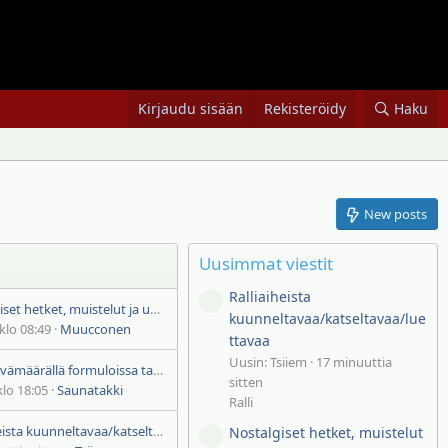
Kirjaudu sisään
Rekisteröidy
Haku
New posts
Uusimmat viestit
Ralliaiheista
Nostalgiset hetket, muistelut ja unohtumattomat historiikit 🏁
kuunneltavaa/katseltavaa/lue
klo 08:49
Muucconen
ttavaa
Uusin: Tsiiem
17 minuuttia
Tällä päivämäärällä formuloissa tapahtui
sitten
klo 18:05
Saunatakki
Ralli
Ralliaiheista kuunneltavaa/katseltavaa/luettavaa
Nostalgiset hetket, muistelut