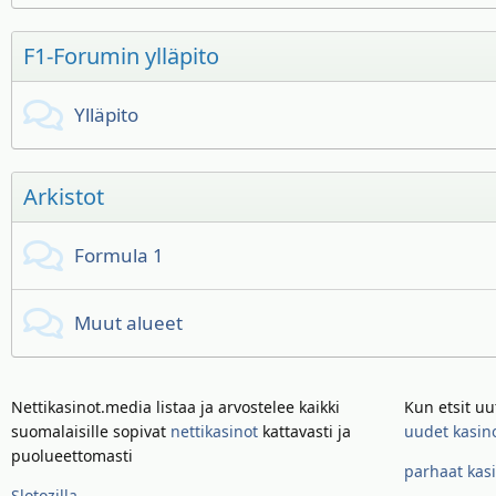
F1-Forumin ylläpito
Ylläpito
Arkistot
Formula 1
Muut alueet
Nettikasinot.media listaa ja arvostelee kaikki
Kun etsit uu
suomalaisille sopivat
nettikasinot
kattavasti ja
uudet kasin
puolueettomasti
parhaat kasi
Slotozilla