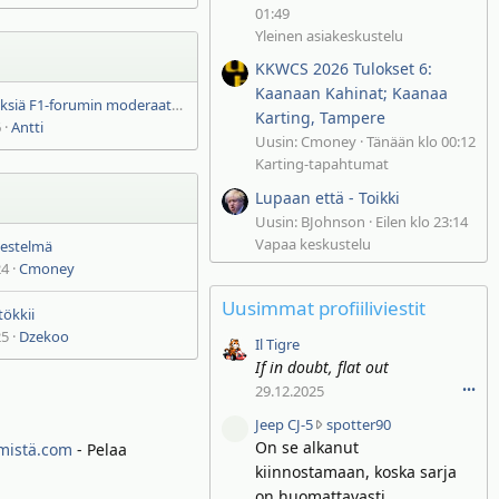
01:49
Yleinen asiakeskustelu
KKWCS 2026 Tulokset 6:
Kaanaan Kahinat; Kaanaa
Kysymyksiä F1-forumin moderaattoreille
Karting, Tampere
6
Antti
Uusin: Cmoney
Tänään klo 00:12
Karting-tapahtumat
Lupaan että - Toikki
Uusin: BJohnson
Eilen klo 23:14
Vapaa keskustelu
jestelmä
24
Cmoney
Uusimmat profiiliviestit
tökkii
25
Dzekoo
Il Tigre
If in doubt, flat out
29.12.2025
•••
J
Jeep CJ-5
spotter90
e
On se alkanut
ymistä.com
- Pelaa
e
kiinnostamaan, koska sarja
p
on huomattavasti