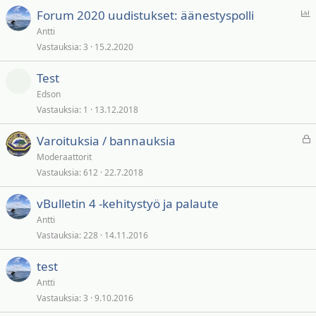
Ä
Forum 2020 uudistukset: äänestyspolli
ä
Antti
n
Vastauksia
3
15.2.2020
e
s
Test
t
Edson
y
Vastauksia
1
13.12.2018
s
L
Varoituksia / bannauksia
u
Moderaattorit
k
Vastauksia
612
22.7.2018
i
t
vBulletin 4 -kehitystyö ja palaute
t
Antti
u
Vastauksia
228
14.11.2016
test
Antti
Vastauksia
3
9.10.2016