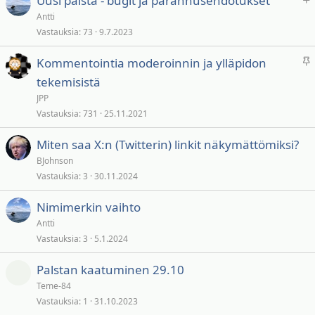
Uusi palsta - bugit ja parannusehdotukset
ä
y
Antti
t
s
Vastauksia
73
9.7.2023
y
v
P
Kommentointia moderoinnin ja ylläpidon
ä
y
tekemisistä
t
s
JPP
y
Vastauksia
731
25.11.2021
v
ä
Miten saa X:n (Twitterin) linkit näkymättömiksi?
t
BJohnson
Vastauksia
3
30.11.2024
Nimimerkin vaihto
Antti
Vastauksia
3
5.1.2024
Palstan kaatuminen 29.10
Teme-84
Vastauksia
1
31.10.2023