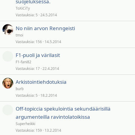
suojeluksessa.
k
ToXiCiTy
i
Vastauksia
5
24.5.2014
t
t
No niin arvon Renngeisti
u
tmoi
Vastauksia
156
14.5.2014
F1-puoli ja värilasit
F1-fani82
Vastauksia
17
22.4.2014
Arkistointiehdotuksia
burb
Vastauksia
5
18.2.2014
Off-topiccia spekulointia sekundäärisillä
argumenteilla ravintolatoikissa
Superheikki
Vastauksia
159
13.2.2014