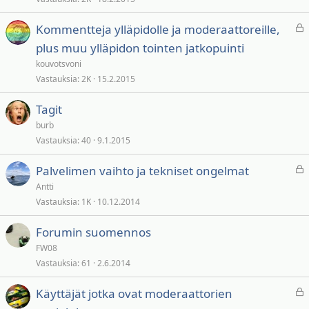
t
t
L
Kommentteja ylläpidolle ja moderaattoreille,
u
u
plus muu ylläpidon tointen jatkopuinti
k
kouvotsvoni
i
Vastauksia
2K
15.2.2015
t
t
Tagit
u
burb
Vastauksia
40
9.1.2015
L
Palvelimen vaihto ja tekniset ongelmat
u
Antti
k
Vastauksia
1K
10.12.2014
i
t
Forumin suomennos
t
FW08
u
Vastauksia
61
2.6.2014
L
Käyttäjät jotka ovat moderaattorien
u