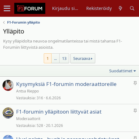
Kirjaudu sisään
Rekisteröidy
F1-Forumin ylläpito
Ylläpito
Kysy ylläpidolta neuvoa ongelmatilanteissa tai mistä tahansa F1-
Forumiin liittyvistä asioista.
1
...
13
Seuraava
Suodattimet
P
Kysymyksiä F1-forumin moderaattoreille
y
Antsa Rieppo
s
Vastauksia
316
6.6.2026
y
v
P
F1-forumin ylläpitoon liittyvät asiat
ä
y
Moderaattorit
t
s
Vastauksia
528
20.1.2026
y
v
P