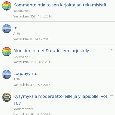
Kommentointia toisen kirjoittajan tekemisistä.
kouvotsvoni
Vastauksia
358
15.5.2016
test
Antti
Vastauksia
8
24.12.2015
Ä
Alueiden nimet & uudelleenjärjestely
ä
kouvotsvoni
n
Vastauksia
110
31.8.2015
e
s
Logopyyntö
t
Antti
y
Vastauksia
47
15.5.2015
s
L
Kysymyksiä moderaattoreille ja ylläpidolle, vol
u
107
k
Moderaattorit
i
Vastauksia
2K
18.2.2015