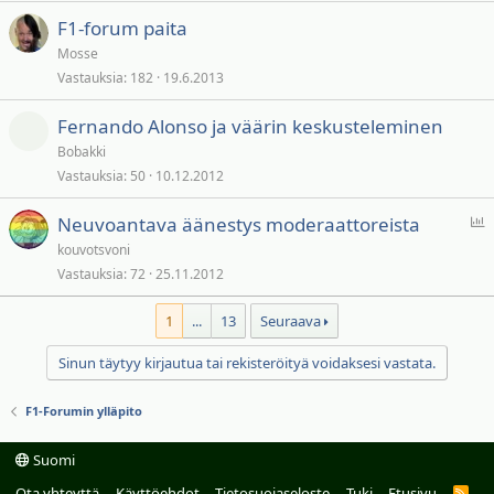
F1-forum paita
Mosse
Vastauksia
182
19.6.2013
Fernando Alonso ja väärin keskusteleminen
Bobakki
Vastauksia
50
10.12.2012
Ä
Neuvoantava äänestys moderaattoreista
ä
kouvotsvoni
n
Vastauksia
72
25.11.2012
e
s
1
...
13
Seuraava
t
Sinun täytyy kirjautua tai rekisteröityä voidaksesi vastata.
y
s
F1-Forumin ylläpito
Suomi
Ota yhteyttä
Käyttöehdot
Tietosuojaseloste
Tuki
Etusivu
R