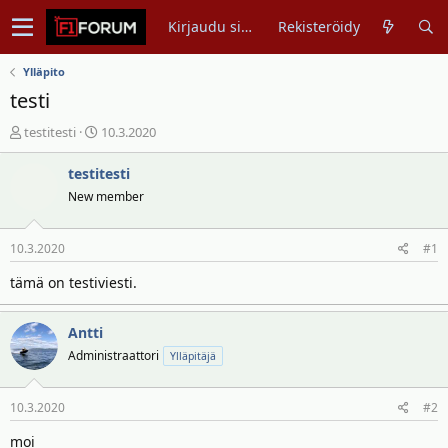
Kirjaudu sisään
Rekisteröidy
Ylläpito
testi
V
A
testitesti
10.3.2020
i
l
e
o
testitesti
s
i
New member
t
t
i
u
10.3.2020
#1
k
s
e
p
tämä on testiviesti.
t
ä
j
i
u
v
Antti
n
ä
Administraattori
Ylläpitäjä
a
m
l
ä
10.3.2020
#2
o
ä
i
r
moi