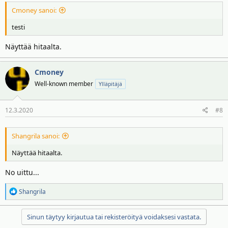
Cmoney sanoi:
testi
Näyttää hitaalta.
Cmoney
Well-known member
Ylläpitäjä
12.3.2020
#8
Shangrila sanoi:
Näyttää hitaalta.
No uittu...
R
Shangrila
e
a
Sinun täytyy kirjautua tai rekisteröityä voidaksesi vastata.
k