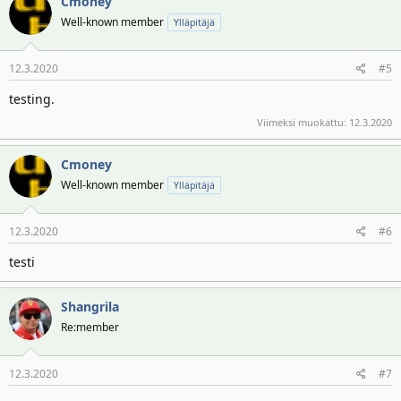
Cmoney
Well-known member
Ylläpitäjä
12.3.2020
#5
testing.
Viimeksi muokattu:
12.3.2020
Cmoney
Well-known member
Ylläpitäjä
12.3.2020
#6
testi
Shangrila
Re:member
12.3.2020
#7