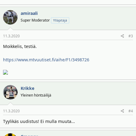
t
ä
t
a
amiraali
j
Super Moderator
Ylläpitäjä
a
11.3.2020
#3
Moikkelis, testiä.
https://www.mtvuutiset.fi/aihe/F1/3498726
Krikke
Yleinen höntsäilijä
11.3.2020
#4
Tyylikäs uudistus! Ei mulla muuta...