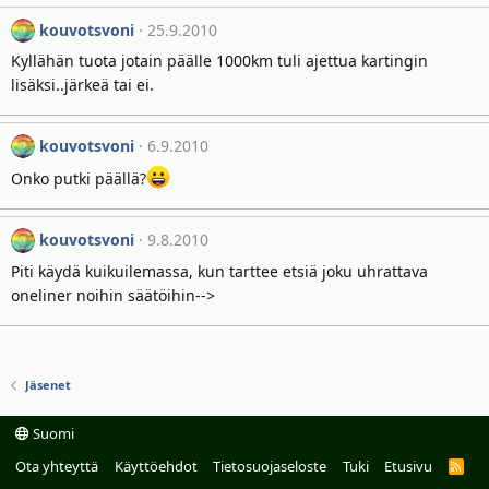
kouvotsvoni
25.9.2010
Kyllähän tuota jotain päälle 1000km tuli ajettua kartingin
lisäksi..järkeä tai ei.
kouvotsvoni
6.9.2010
Onko putki päällä?
kouvotsvoni
9.8.2010
Piti käydä kuikuilemassa, kun tarttee etsiä joku uhrattava
oneliner noihin säätöihin-->
Jäsenet
Suomi
Ota yhteyttä
Käyttöehdot
Tietosuojaseloste
Tuki
Etusivu
R
S