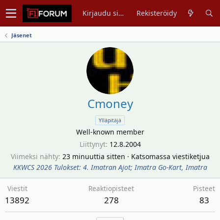
Kirjaudu sisään
Rekisteröidy
Jäsenet
Cmoney
Ylläpitäjä
Well-known member
Liittynyt
12.8.2004
Viimeksi nähty
23 minuuttia sitten
·
Katsomassa viestiketjua
KKWCS 2026 Tulokset: 4. Imatran Ajot; Imatra Go-Kart, Imatra
Viestit
Reaktiopisteet
Pisteet
13892
278
83