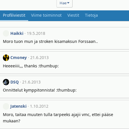
Hae
Profiliviestit
Viime toiminnot
Viestit
Tietoja
Haikki
19.5.2018
Moro tuon mun ja stroken kisamaksun Forssaan..
Cmoney
21.6.2013
Heeeeiiii,,, thanks :thumbup:
DSQ
21.6.2013
Onnittelut kymppitonnista! :thumbup:
Jatenski
1.10.2012
Moro, taitaa muuten tulla tarpeeks ajajii vmc, ettei pääse
mukaan?