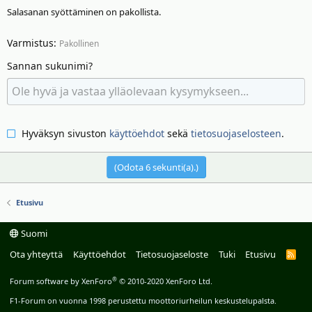
Salasanan syöttäminen on pakollista.
Varmistus
Pakollinen
Sannan sukunimi?
Hyväksyn sivuston
käyttöehdot
sekä
tietosuojaselosteen
.
(Odota
6
sekunti(a).)
Etusivu
Suomi
Ota yhteyttä
Käyttöehdot
Tietosuojaseloste
Tuki
Etusivu
R
S
S
®
Forum software by XenForo
© 2010-2020 XenForo Ltd.
F1-Forum on vuonna 1998 perustettu moottoriurheilun keskustelupalsta.