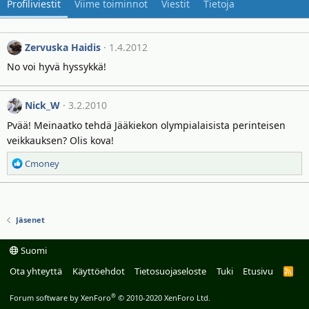
Profiliviestit
Viime toiminnot
Viestit
Tietoja
Zervuska Haidis
1.4.2012
No voi hyvä hyssykkä!
Nick_W
3.2.2010
Pvää! Meinaatko tehdä Jääkiekon olympialaisista perinteisen
veikkauksen? Olis kova!
R
Cmoney
e
a
k
t
Jäsenet
i
o
Suomi
t
Ota yhteyttä
Käyttöehdot
Tietosuojaseloste
Tuki
Etusivu
R
:
S
S
®
Forum software by XenForo
© 2010-2020 XenForo Ltd.