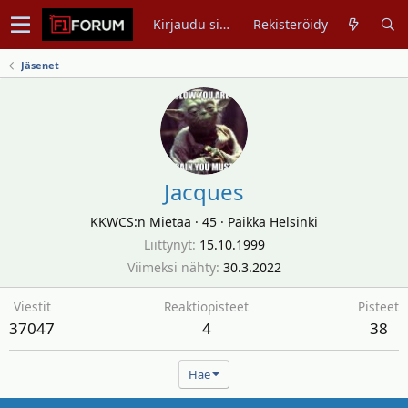
Kirjaudu sisään
Rekisteröidy
Jäsenet
Jacques
KKWCS:n Mietaa
·
45
·
Paikka
Helsinki
Liittynyt
15.10.1999
Viimeksi nähty
30.3.2022
Viestit
Reaktiopisteet
Pisteet
37047
4
38
Hae