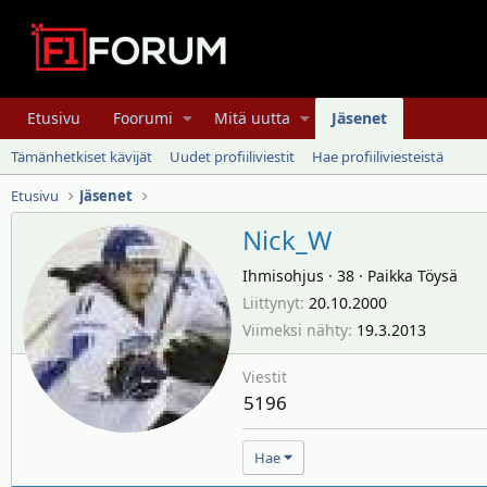
Etusivu
Foorumi
Mitä uutta
Jäsenet
Tämänhetkiset kävijät
Uudet profiiliviestit
Hae profiiliviesteistä
Etusivu
Jäsenet
Nick_W
Ihmisohjus
·
38
·
Paikka
Töysä
Liittynyt
20.10.2000
Viimeksi nähty
19.3.2013
Viestit
5196
Hae