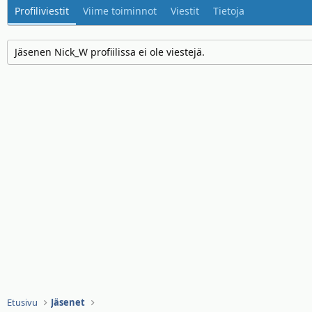
Profiliviestit
Viime toiminnot
Viestit
Tietoja
Jäsenen Nick_W profiilissa ei ole viestejä.
Etusivu
Jäsenet