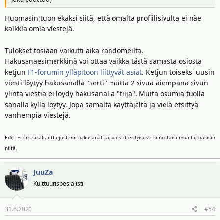
Huomasin tuon ekaksi siitä, että omalta profiilisivulta ei näe
kaikkia omia viestejä.
Tulokset tosiaan vaikutti aika randomeilta.
Hakusanaesimerkkinä voi ottaa vaikka tästä samasta osiosta
ketjun
F1-forumin ylläpitoon liittyvät asiat
. Ketjun toiseksi uusin
viesti löytyy hakusanalla "serti" mutta 2 sivua aiempana sivun
ylintä viestiä ei löydy hakusanalla "tiijä". Muita osumia tuolla
sanalla kyllä löytyy. Jopa samalta käyttäjältä ja vielä etsittyä
vanhempia viestejä.
Edit. Ei siis sikäli, että just noi hakusanat tai viestit erityisesti kiinostaisi mua tai hakisin
niitä.
JuuZa
Kulttuurispesialisti
31.8.2020
#54