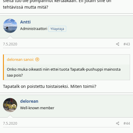
sieltä tuo ole pompannut kertaakaan. Eli jotain sille on
tehtävissä mutta mitä?
Antti
Administraattori
Ylläpitäjä
7.5.2020
#43
delorean sanoi:
Onko muka oikeasti niin ettei tuota Tapatalk-pushuppi mainosta
saa pois?
Tapatalk on poistettu toistaiseksi. Miten toimii?
delorean
Well-known member
7.5.2020
#44