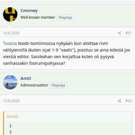
Cmoney
Well-known member
Ylläpitäjä
10.8.2020
#51
Tuossa
koodi-toiminnossa nykyään kun aloittaa rivin
välilyönnillä (kuten sijat 1-9 "vaatii"), poistuu se aina edestä jos
viestiä editoi. Saisikohan sen korjattua kuten oli pysyvä
vanhassakin foorumipohjassa?
Antti
Administraattori
Ylläpitäjä
13.8.2020
#52
Koodi:
 1

 2
