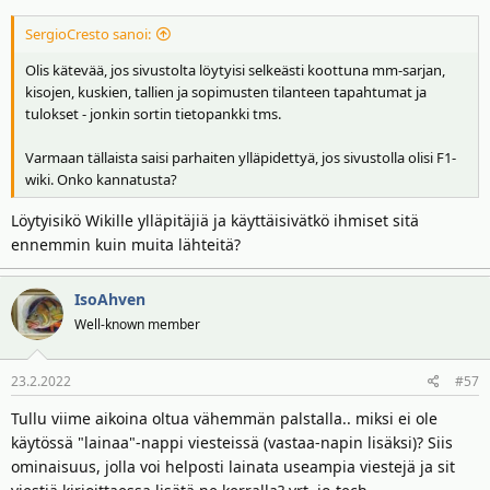
SergioCresto sanoi:
Olis kätevää, jos sivustolta löytyisi selkeästi koottuna mm-sarjan,
kisojen, kuskien, tallien ja sopimusten tilanteen tapahtumat ja
tulokset - jonkin sortin tietopankki tms.
Varmaan tällaista saisi parhaiten ylläpidettyä, jos sivustolla olisi F1-
wiki. Onko kannatusta?
Löytyisikö Wikille ylläpitäjiä ja käyttäisivätkö ihmiset sitä
ennemmin kuin muita lähteitä?
IsoAhven
Well-known member
23.2.2022
#57
Tullu viime aikoina oltua vähemmän palstalla.. miksi ei ole
käytössä "lainaa"-nappi viesteissä (vastaa-napin lisäksi)? Siis
ominaisuus, jolla voi helposti lainata useampia viestejä ja sit