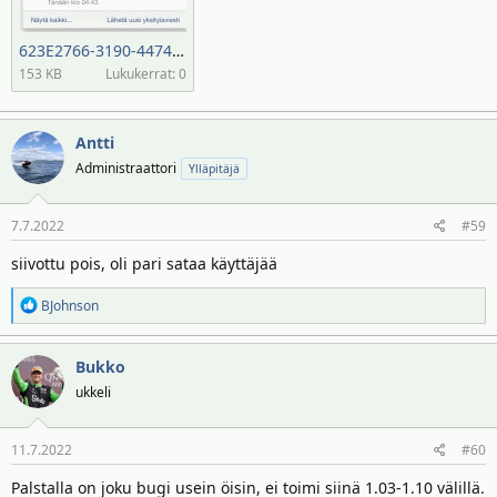
623E2766-3190-4474-A3B2-96E04CB0C6C2.jpeg
153 KB
Lukukerrat: 0
Antti
Administraattori
Ylläpitäjä
7.7.2022
#59
siivottu pois, oli pari sataa käyttäjää
R
BJohnson
e
a
Bukko
k
t
ukkeli
i
o
11.7.2022
#60
t
:
Palstalla on joku bugi usein öisin, ei toimi siinä 1.03-1.10 välillä.