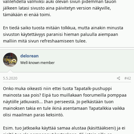
t
ä
välilehdellä valmiiksi auki olevan sivun pidemmän tauon
t
jälkeen latasi sivusto aina päivitetyn version näkyville,
a
tämäkään ei enää toimi.
j
a
En tiedä saiko tuosta mitään tolkkua, mutta ainakin minusta
sivuston käytettävyys paranisi hieman paluulla aiempaan
malliin mitä sivun refreshaamiseen tulee.
delorean
Well-known member
5.5.2020
#42
Onko muka oikeasti niin ettei tuota Tapatalk-pushuppi
mainosta saa pois? Eipä tuo muillakaan foorumeilla pomppaa
näytölle jatkuvasti... Ihan perseestä. Jo pelkästään tuon
mainoksen takia en tule ikinä asentamaan Tapatalkkia vaikka
olisi maailman paras keksintö.
Esim. tuo Jatkoaika käyttää samaa alustaa (käsittääkseni) ja ei