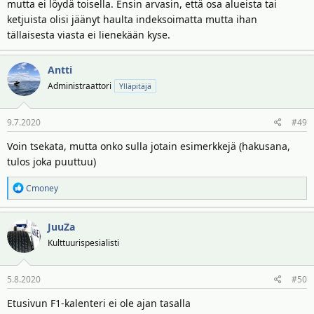
mutta ei löydä toisella. Ensin arvasin, että osa alueista tai
ketjuista olisi jäänyt haulta indeksoimatta mutta ihan
tällaisesta viasta ei lienekään kyse.
Antti
Administraattori
Ylläpitäjä
9.7.2020
#49
Voin tsekata, mutta onko sulla jotain esimerkkejä (hakusana,
tulos joka puuttuu)
R
Cmoney
e
a
JuuZa
k
t
Kulttuurispesialisti
i
o
5.8.2020
#50
t
:
Etusivun F1-kalenteri ei ole ajan tasalla