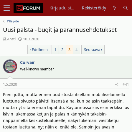
Kirjaudu sisään
Rekisteröidy
Ylläpito
Uusi palsta - bugit ja parannusehdotukset
V
A
Antti
10.3.2020
i
l
Edellinen
1
2
3
4
Seuraava
e
o
s
i
t
Corvair
t
i
u
Well-known member
k
s
e
p
1.5.2020
#41
t
ä
j
i
Pieni juttu, mutta ennen uudistusta itselläni mobiiliselaimella
u
v
luettuna sivusto päivitti itsensä aina, kun palasin taaksepäin,
n
ä
mutta nyt sitä ei enää tapahdu. Käytännössä siis esimerkiksi jos
a
m
kävin lukemassa ketjun ja palasin kännykän takaisin-
l
ä
näppäimellä keskustelualueelle, näkyi lukemani viestiketju
o
ä
tosiaan luettuna, nyt näin ei enää ole. Samoin jos avasin
i
r