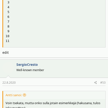
 3

 4

 5

 6

 7

 8

 9

10

11
edit
SergioCresto
Well-known member
22.8.2020
#53
Antti sanoi:
Voin tsekata, mutta onko sulla jotain esimerkkejä (hakusana, tulos
joka puuttuu)