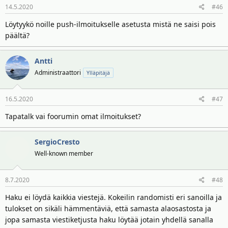
14.5.2020
#46
Löytyykö noille push-ilmoitukselle asetusta mistä ne saisi pois
päältä?
Antti
Administraattori
Ylläpitäjä
16.5.2020
#47
Tapatalk vai foorumin omat ilmoitukset?
SergioCresto
Well-known member
8.7.2020
#48
Haku ei löydä kaikkia viestejä. Kokeilin randomisti eri sanoilla ja
tulokset on sikäli hämmentäviä, että samasta alaosastosta ja
jopa samasta viestiketjusta haku löytää jotain yhdellä sanalla