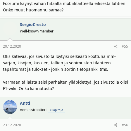
Foorumi käynyt vähän hitaalla mobiililaitteella eilisestä lähtien.
Onko muut huomannu samaa?
SergioCresto
Well-known member
20.12.2020
#55
Olis kätevää, jos sivustolta löytyisi selkeästi koottuna mm-
sarjan, kisojen, kuskien, tallien ja sopimusten tilanteen
tapahtumat ja tulokset - jonkin sortin tietopankki tms.
Varmaan tällaista saisi parhaiten ylläpidettyä, jos sivustolla olisi
F1-wiki. Onko kannatusta?
Antti
Administraattori
Ylläpitäjä
23.12.2020
#56