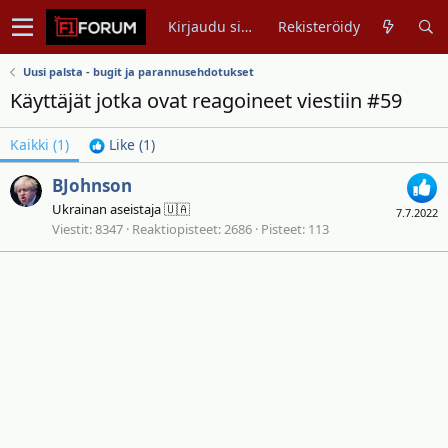
Kirjaudu sisään
Rekisteröidy
Uusi palsta - bugit ja parannusehdotukset
Käyttäjät jotka ovat reagoineet viestiin #59
Kaikki
(1)
Like
(1)
BJohnson
Ukrainan aseistaja 🇺🇦
7.7.2022
Viestit
8347
Reaktiopisteet
2686
Pisteet
113