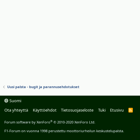
Uusi palsta - bugit ja parannusehdotukset
Suomi
Ota yhteyttä
Käyttöehdot
Tietosuojaseloste
Tuki
Etusivu
R
S
S
®
Forum software by XenForo
© 2010-2020 XenForo Ltd.
F1-Forum on vuonna 1998 perustettu moottoriurheilun keskustelupalsta.