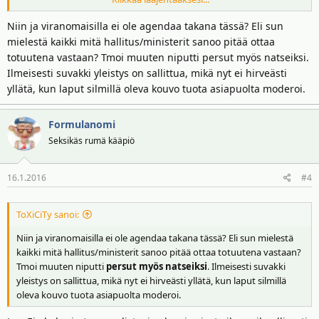
rasistisena järjestönä, niin siihen on paha mennä sanomaan väliin,
ettei saisi sanoa rasistiseksi järjestöksi.
Niin ja viranomaisilla ei ole agendaa takana tässä? Eli sun
mielestä kaikki mitä hallitus/ministerit sanoo pitää ottaa
totuutena vastaan? Tmoi muuten niputti persut myös natseiksi.
Ilmeisesti suvakki yleistys on sallittua, mikä nyt ei hirveästi
yllätä, kun laput silmillä oleva kouvo tuota asiapuolta moderoi.
Formulanomi
Seksikäs rumä kääpiö
16.1.2016
#4
ToXiCiTy sanoi:
Niin ja viranomaisilla ei ole agendaa takana tässä? Eli sun mielestä
kaikki mitä hallitus/ministerit sanoo pitää ottaa totuutena vastaan?
Tmoi muuten niputti
persut myös natseiksi
. Ilmeisesti suvakki
yleistys on sallittua, mikä nyt ei hirveästi yllätä, kun laput silmillä
oleva kouvo tuota asiapuolta moderoi.