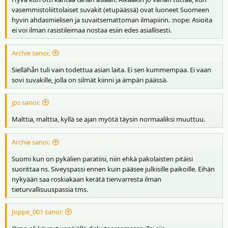
vasemmistoliittolaiset suvakit (etupäässä) ovat luoneet Suomeen
hyvin ahdasmielisen ja suvaitsemattoman ilmapiirin. :nope: Asioita
ei voi ilman rasistileimaa nostaa esiin edes asiallisesti.
Archie sanoi:
Siellähån tuli vain todettua asian laita. Ei sen kummempaa. Ei vaan
sovi suvakille, jolla on silmät kiinni ja ämpäri päässä.
jps sanoi:
Malttia, malttia, kyllä se ajan myötä täysin normaaliksi muuttuu.
Archie sanoi:
Suomi kun on pykälien paratiisi, niin ehkä pakolaisten pitäisi
suorittaa ns. Siveyspassi ennen kuin pääsee julkisille paikoille. Eihän
nykyään saa roskiakaan kerätä tienvarresta ilman
tieturvallisuuspassia tms.
Joppe_001 sanoi: