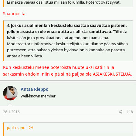
Ei maksa vaivaa osallistua millään forumilla. Poterot ovat syvät.
Säännöistä:
4.
Joskus asiallinenkin keskustelu saattaa saavuttaa pisteen,
jolloin asiasta ei ole enää uutta asiallista sanottavaa
. Tällaista
käsitellään joko provokaationa tai agendapostaamisena.
Moderaattorit informoivat keskustelijoita kun tilanne päätyy siihen
pisteeseen, että palstan yleisen hyvinvoinnin kannalta on parasta
antaa aiheen viiletä.
Kun keskustelu menee poteroista huuteluksi satiirin ja
sarkasmin ehdoin, niin eipä siinä paljoa ole ASIAKESKUSTELUA.
Antsa Rieppo
Well-known member
28.1.2016
#18
jupla sanoi: