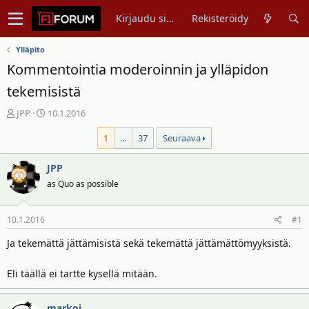
Kirjaudu sisään
Rekisteröidy
Ylläpito
Kommentointia moderoinnin ja ylläpidon
tekemisistä
V
A
JPP
10.1.2016
i
l
1
...
37
Seuraava
e
o
s
i
t
t
JPP
i
u
as Quo as possible
k
s
e
p
10.1.2016
#1
t
ä
j
i
Ja tekemättä jättämisistä sekä tekemättä jättämättömyyksistä.
u
v
n
ä
Eli täällä ei tartte kysellä mitään.
a
m
l
ä
o
ä
markoj