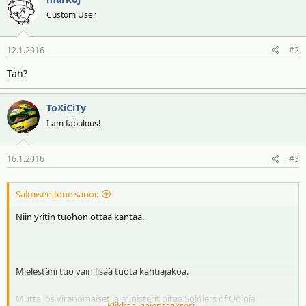
i
r
Custom User
t
ä
t
12.1.2016
#2
a
j
Täh?
a
ToXiCiTy
I am fabulous!
16.1.2016
#3
Salmisen Jone sanoi:
Niin yritin tuohon ottaa kantaa.
Mielestäni tuo vain lisää tuota kahtiajakoa.
Mutta jos viranomaiset ja ministerit pitää Soldiers of Odinia
Klikkaa laajentaaksesi...