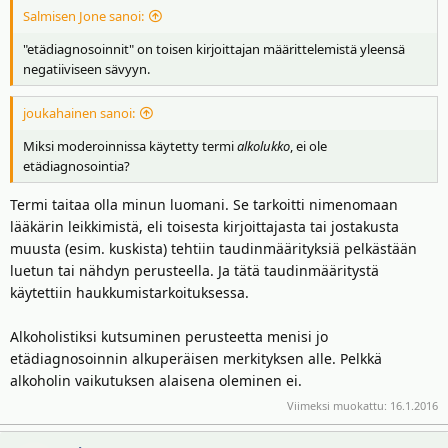
Salmisen Jone sanoi:
"etädiagnosoinnit" on toisen kirjoittajan määrittelemistä yleensä
negatiiviseen sävyyn.
joukahainen sanoi:
Miksi moderoinnissa käytetty termi
alkolukko
, ei ole
etädiagnosointia?
Termi taitaa olla minun luomani. Se tarkoitti nimenomaan
lääkärin leikkimistä, eli toisesta kirjoittajasta tai jostakusta
muusta (esim. kuskista) tehtiin taudinmäärityksiä pelkästään
luetun tai nähdyn perusteella. Ja tätä taudinmääritystä
käytettiin haukkumistarkoituksessa.
Alkoholistiksi kutsuminen perusteetta menisi jo
etädiagnosoinnin alkuperäisen merkityksen alle. Pelkkä
alkoholin vaikutuksen alaisena oleminen ei.
Viimeksi muokattu:
16.1.2016