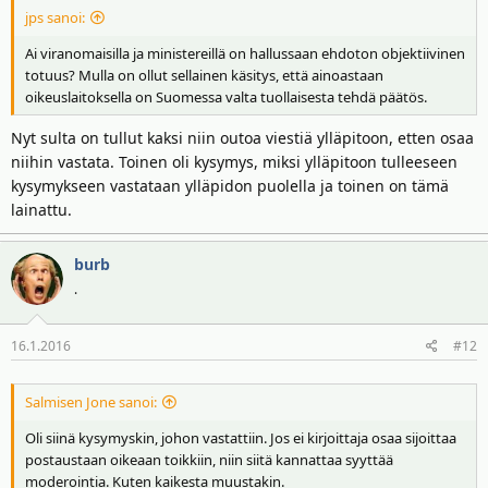
jps sanoi:
Ai viranomaisilla ja ministereillä on hallussaan ehdoton objektiivinen
totuus? Mulla on ollut sellainen käsitys, että ainoastaan
oikeuslaitoksella on Suomessa valta tuollaisesta tehdä päätös.
Nyt sulta on tullut kaksi niin outoa viestiä ylläpitoon, etten osaa
niihin vastata. Toinen oli kysymys, miksi ylläpitoon tulleeseen
kysymykseen vastataan ylläpidon puolella ja toinen on tämä
lainattu.
burb
.
16.1.2016
#12
Salmisen Jone sanoi:
Oli siinä kysymyskin, johon vastattiin. Jos ei kirjoittaja osaa sijoittaa
postaustaan oikeaan toikkiin, niin siitä kannattaa syyttää
moderointia. Kuten kaikesta muustakin.