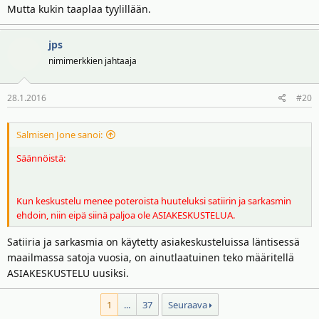
Mutta kukin taaplaa tyylillään.
jps
nimimerkkien jahtaaja
28.1.2016
#20
Salmisen Jone sanoi:
Säännöistä:
Kun keskustelu menee poteroista huuteluksi satiirin ja sarkasmin
ehdoin, niin eipä siinä paljoa ole ASIAKESKUSTELUA.
Satiiria ja sarkasmia on käytetty asiakeskusteluissa läntisessä
maailmassa satoja vuosia, on ainutlaatuinen teko määritellä
ASIAKESKUSTELU uusiksi.
1
...
37
Seuraava