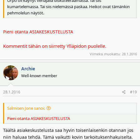
Orpo oli käynyt venäjällä diskuteeraamassa. Tai siis
kumartelemassa. Tai siis nielemässä paskaa. Heikot ovat tämänkin
pehmolelun näytöt.
Pieni otanta ASIAKESKUSTELUSTA
Kommentit tähän on siirretty Ylläpidon puolelle.
Viimeksi muokattu:
28.1.2016
Archie
Well-known member
28.1.2016
#19
Salmisen Jone sanoi:
Pieni otanta ASIAKESKUSTELUSTA
Täältä asiakeskustelusta saa hyvin toisenlaisenkin otannan jos
niin haluaa tehdä. Tämä vaikutti kovin tarkoituksenhakuiselta.