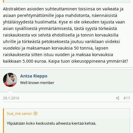
Abstraktien asioiden suhteuttaminen toisiinsa on vaikeata ja
asiaan perehtymättömille jopa mahdotonta, näennäisistä
yhtäläisyydestä huolimatta. Kyse ei ole oikeuden tajusta vaan
asian syvällisestä ymmärtämisestä, tästä syystä törkeästä
raiskauksesta voi selvitä ehdollisella ja tonnin korvauksilla
uhrille ja törkeästä petokseksesta joutuu vankilaan viideksi
vuodeksi ja maksamaan korvauksia 50 tonnia, lapsen
raiskauksesta sitten istuu vuoden ja maksaa korvauksia
kaikkiaan 5.000 euroa. Kaipa tuon oikeusoppineena ymmärrät?
Antsa Rieppo
Well-known member
28.1.2016
#17
Sue_me sanoi:
Ylipäätään koko keskustelu aiheesta kiertää kehää.