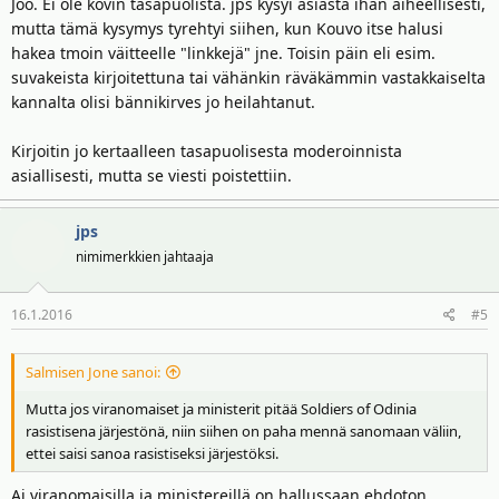
Joo. Ei ole kovin tasapuolista. jps kysyi asiasta ihan aiheellisesti,
mutta tämä kysymys tyrehtyi siihen, kun Kouvo itse halusi
hakea tmoin väitteelle "linkkejä" jne. Toisin päin eli esim.
suvakeista kirjoitettuna tai vähänkin räväkämmin vastakkaiselta
kannalta olisi bännikirves jo heilahtanut.
Kirjoitin jo kertaalleen tasapuolisesta moderoinnista
asiallisesti, mutta se viesti poistettiin.
jps
nimimerkkien jahtaaja
16.1.2016
#5
Salmisen Jone sanoi:
Mutta jos viranomaiset ja ministerit pitää Soldiers of Odinia
rasistisena järjestönä, niin siihen on paha mennä sanomaan väliin,
ettei saisi sanoa rasistiseksi järjestöksi.
Ai viranomaisilla ja ministereillä on hallussaan ehdoton