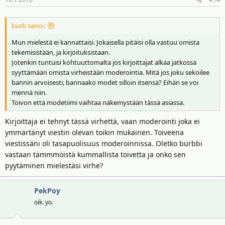
burb sanoi:
Mun mielestä ei kannattaisi. Jokaisella pitäisi olla vastuu omista
tekemisistään, ja kirjoituksistaan.
Jotenkin tuntuisi kohtuuttomalta jos kirjoittajat alkaa jatkossa
syyttämään omista virheistään moderointia. Mitä jos joku sekoilee
bannin arvoisesti, bannaako modet silloin itsensä? Eihän se voi
mennä niin.
Toivon että modetiimi vaihtaa näkemystään tässä asiassa.
Kirjoittaja ei tehnyt tässä virhettä, vaan moderointi joka ei
ymmärtänyt viestin olevan toikin mukainen. Toiveena
viestissäni oli tasapuolisuus moderoinnissa. Oletko burbbi
vastaan tämmmöistä kummallista toivetta ja onko sen
pyytäminen mielestäsi virhe?
PekPoy
oik. yo.