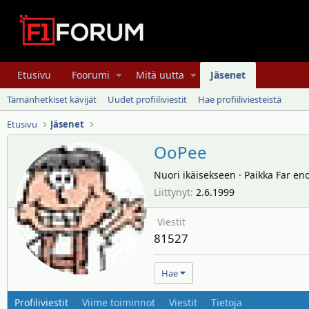
Etusivu
Foorumi
Mitä uutta
Jäsenet
Tämänhetkiset kävijät
Uudet profiiliviestit
Hae profiiliviesteistä
Etusivu
Jäsenet
OoPee
Nuori ikäisekseen
·
Paikka
Far en
Liittynyt
2.6.1999
Viestit
81527
Hae
Profiliviestit
Viime toiminnot
Viestit
Tietoja