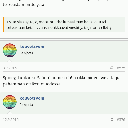
törkeästä nimittelystä.
16. Toisia käyttäjiä, moottoriurheilumaailman henkilöitä tai
oikeastaan ketä hyvänsä loukkaavat viestit ja tagit on kielletty.
kouvotsvoni
Banjottu
3.9.2016
#575
Spidey, kuukausi. Sääntö numero 16:n rikkominen, vielä tagia
pahemman otsikon muodossa.
kouvotsvoni
Banjottu
12.9.2016
#576