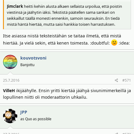
Jimclark
heitti kehiin alusta alkaen sellaista urpoilua, että poistin
viestinsä ja jäähytin iäksi. Tekstistä päätellen sama sankari on
seikkaillut täällä monesti ennenkin, samoin seurauksin. En tiedä
mistä häntä hiertää, mutta saisi hankkia toisen harrastuksen.
Itse asiassa niistä teksteistähän se taitaa ilmetä, että mistä
hiertää. Ja vielä sekin, että kenen toimesta. :doubtful:
:idea:
kouvotsvoni
Banjottu
25.7.2016
#571
VilleH
ikijäähylle. Ensin yritti kiertää jäähyä sivunimimerkeillä ja
lopullinen niitti oli moderaattorin uhkailu.
JPP
as Quo as possible