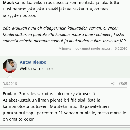
Maukka
huilaa viikon rasistisesta kommentista ja joku tuttu
uusi hahmo joka joka kisavkl jaksaa rekkautua, on taas
iäisyyden poissa.
edit. Maukan huili oli alunperinkin kuukauden verran, ei viikon.
Moderaattorien päätöksellä kuukausimäärä nousi kolmeen, koska
samasta asiasta aiemmin saanut jo kuukauden huilin. terveisin JPP
Viimeksi muokannut moderaattori:
16.5.2016
Antsa Rieppo
Well-known member
3.6.2016
#565
Froilain Gonzales varoitus linkkien kylvämisestä
Asiakeskusteluun ilman pientä briiffiä sisällöstä ja
kannanotosta uutiseen. Muutekin nuo Iltapäivälehtien
juoruhuhut sopii paremmin F1-vapaan puolelle, missä moiselle
on oma toikkikin.