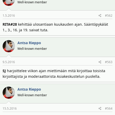
t
ä
Well-known member
t
a
1.5.2016
#562
j
a
RITA#28
kehittää ulosantiaan kuukauden ajan. Sääntöpykälät
1., 3., 16. ja 19. saivat tuta.
Antsa Rieppo
Well-known member
9.5.2016
#563
SJ
harjoittelee viikon ajan miettimään mitä kirjoittaa toisista
kirjoittajista ja moderaattorista Asiakeskustelun puolella.
Antsa Rieppo
Well-known member
15.5.2016
#564