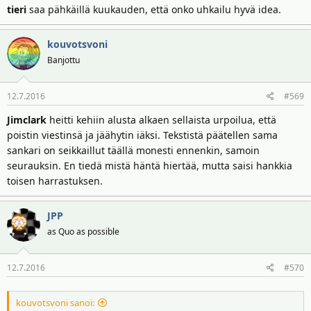
tieri
saa pähkäillä kuukauden, että onko uhkailu hyvä idea.
kouvotsvoni
Banjottu
12.7.2016
#569
Jimclark
heitti kehiin alusta alkaen sellaista urpoilua, että
poistin viestinsä ja jäähytin iäksi. Tekstistä päätellen sama
sankari on seikkaillut täällä monesti ennenkin, samoin
seurauksin. En tiedä mistä häntä hiertää, mutta saisi hankkia
toisen harrastuksen.
JPP
as Quo as possible
12.7.2016
#570
kouvotsvoni sanoi: