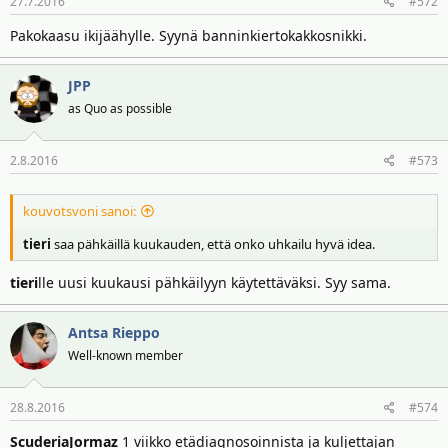
27.7.2016
#572
Pakokaasu ikijäähylle. Syynä banninkiertokakkosnikki.
JPP
as Quo as possible
2.8.2016
#573
kouvotsvoni sanoi:
tieri
saa pähkäillä kuukauden, että onko uhkailu hyvä idea.
tieri
lle uusi kuukausi pähkäilyyn käytettäväksi. Syy sama.
Antsa Rieppo
Well-known member
28.8.2016
#574
ScuderiaJormaz
1 viikko etädiagnosoinnista ja kuljettajan