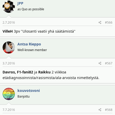
JPP
as Quo as possible
2.7.2016
#566
VilleH
3pv "Ulosanti vaatii yhä säätämistä"
Antsa Rieppo
Well-known member
3.7.2016
#567
Davros, F1-fani82
ja
Raikku
2 viikkoa
etädiagnosoinnista/rasismista/ala-arvoista nimettelystä.
kouvotsvoni
Banjottu
7.7.2016
#568