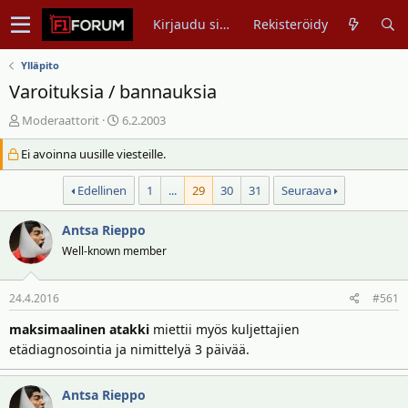
Kirjaudu sisään
Rekisteröidy
Ylläpito
Varoituksia / bannauksia
V
A
Moderaattorit
6.2.2003
i
l
Ei avoinna uusille viesteille.
e
o
s
i
Edellinen
1
...
29
30
31
Seuraava
t
t
i
u
k
s
Antsa Rieppo
e
p
Well-known member
t
ä
j
i
24.4.2016
#561
u
v
n
ä
maksimaalinen atakki
miettii myös kuljettajien
a
m
etädiagnosointia ja nimittelyä 3 päivää.
l
ä
o
ä
i
r
Antsa Rieppo