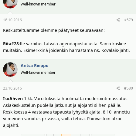
Well-known member
18.10.2016
#579
Keskusteltuamme olemme päätyneet seuraavaan:
Rita#28
:lle varoitus Latvala-agendapostailusta. Sama koskee
muitakin. Esimerkkinä joidenkin harrastama ns. Kovalais-jahti.
Antsa Rieppo
Well-known member
23.10.2016
#580
IsoAhven
1 kk. Varoituksista huolimatta moderointimussutus
Asiakeskustelun puolella jatkunut ja ajojahti siihen päälle.
Roskiksessa 4 vastaavaa tapausta lyhyeltä ajalta. 8.10. annettu
viimeinen varoitus privassa, vailla tehoa. Päinvastoin alkoi
ajojahti.