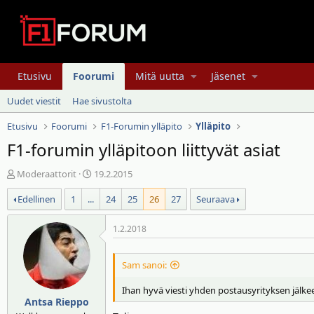
Etusivu
Foorumi
Mitä uutta
Jäsenet
Uudet viestit
Hae sivustolta
Etusivu
Foorumi
F1-Forumin ylläpito
Ylläpito
F1-forumin ylläpitoon liittyvät asiat
V
A
Moderaattorit
19.2.2015
i
l
Edellinen
1
...
24
25
26
27
Seuraava
e
o
s
i
t
t
1.2.2018
i
u
k
s
Sam sanoi:
e
p
t
ä
Ihan hyvä viesti yhden postausyrityksen jälk
j
i
Antsa Rieppo
u
v