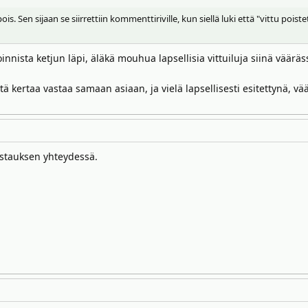
ois. Sen sijaan se siirrettiin kommenttiriville, kun siellä luki että "vittu poi
nista ketjun läpi, äläkä mouhua lapsellisia vittuiluja siinä vääräss
ä kertaa vastaa samaan asiaan, ja vielä lapsellisesti esitettynä, vä
ostauksen yhteydessä.