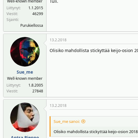
Tuli.
Well-known member
n
ä
Liittynyt
1.1.2015
a
m
Viestit
46299
l
ä
Sijainti
o
ä
Purukiellossa
i
r
t
ä
13.2.2018
t
a
Olisiko mahdollista stickyttää keijo-osion 2
j
a
Sue_me
Well-known member
Liittynyt
1.8.2005
Viestit
27848
13.2.2018
Sue_me sanoi:
Olisiko mahdollista stickyttää keijo-osion 2018
Antsa Rieppo