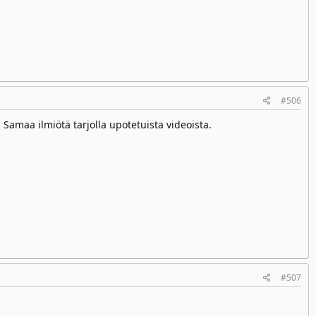
#506
a. Samaa ilmiötä tarjolla upotetuista videoista.
#507