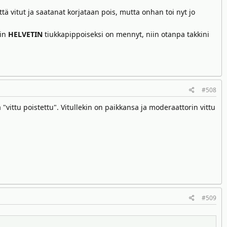
ä vitut ja saatanat korjataan pois, mutta onhan toi nyt jo
äin
HELVETIN
tiukkapippoiseksi on mennyt, niin otanpa takkini
#508
tä "vittu poistettu". Vitullekin on paikkansa ja moderaattorin vittu
#509