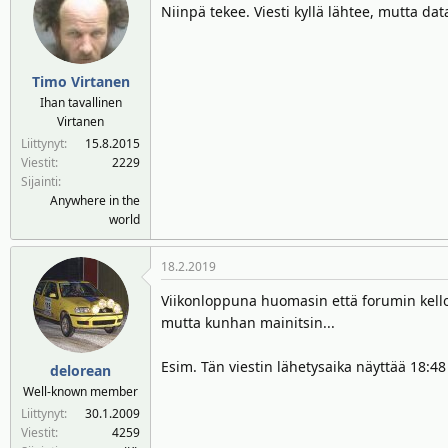
Niinpä tekee. Viesti kyllä lähtee, mutta da
Timo Virtanen
Ihan tavallinen
Virtanen
Liittynyt
15.8.2015
Viestit
2229
Sijainti
Anywhere in the
world
18.2.2019
Viikonloppuna huomasin että forumin kello
mutta kunhan mainitsin...
Esim. Tän viestin lähetysaika näyttää 18:48 
delorean
Well-known member
Liittynyt
30.1.2009
Viestit
4259