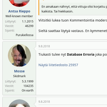
En ainakaan nähnyt, että vittuja olisi korjattu p
Antsa Rieppo
kaikista. Tai hiekkaisin.
Well-known member
Viitsitkö lukea tuon Kommentointia moderoin
Liittynyt
1.1.2015
Viestit
46299
Sijainti
Sieltä saattaa löytyä vastaus. En kymmenett
Purukiellossa
9.8.2018
Tiukasti tulee nyt
Database Erroria
joka p
Näytä liitetiedosto 25957
Mosse
Skidmark
Liittynyt
5.3.1999
Viestit
104235
Sijainti
On earth
9.8.2018