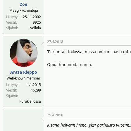
Zoe
Maagikko, noituja
Liittynyt
25.11.2002
Viestit
9925
Sijainti
Nollola
27.4.2018
'Perjantai'-toikissa, missä on runsaasti giff
Omia huomioita nämä.
Antsa Rieppo
Well-known member
Liittynyt
1.1.2015
Viestit
46299
Sijainti
Purukiellossa
29.4.2018
Kisana helvetin hieno, yksi parhaista vuosiin..