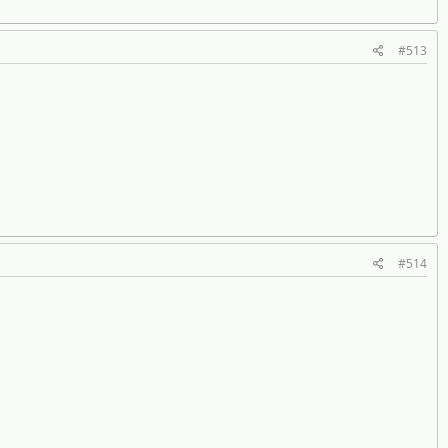
#513
#514