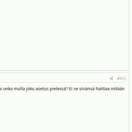
#512
 onko mulla joku asetus pielessä? Ei se sinänsä haittaa mitään