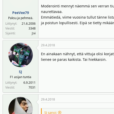
Moderointi mennyt näemmä sen verran tiukak
naurettavaa.
PeeVee79
Emmätiedä, viime vuosina tullut tänne list
Paksu ja pehmeä.
ja poistun lopullisesti. Eipä se tietty mikä
Liittynyt
21.6.2006
Viestit
3348
Sijainti
J:vi
29.4.2018
En ainakaan nähnyt, että vittuja olisi korjat
lienee se paras kaikista. Tai hiekkaisin.
SJ
F1 asijan tuntia
Liittynyt
6.9.2011
Viestit
7031
29.4.2018
SJ sanoi: