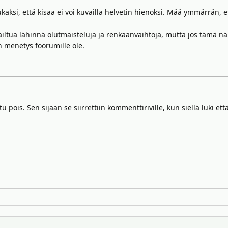
si, että kisaa ei voi kuvailla helvetin hienoksi. Mää ymmärrän, ett
ailtua lähinnä olutmaisteluja ja renkaanvaihtoja, mutta jos tämä n
än menetys foorumille ole.
tu pois. Sen sijaan se siirrettiin kommenttiriville, kun siellä luki et