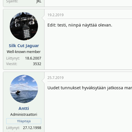
Sijainti
JKL
19.2.2019
Edit: testi, niinpä näyttää olevan.
Silk Cut Jaguar
Well-known member
Liittynyt
18.6.2007
Viestit
3532
25.7.2019
Uudet tunnukset hyväksytään jatkossa ma
Antti
Administraattori
Ylläpitäjä
Liittynyt
27.12.1998