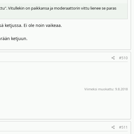
stettu". Vitullekin on paikkansa ja moderaattorin vittu lienee se paras
ä ketjussa. Ei ole noin vaikeaa.
ärään ketjuun.
#510
Viimeksi muokattu:
9.8.2018
#511