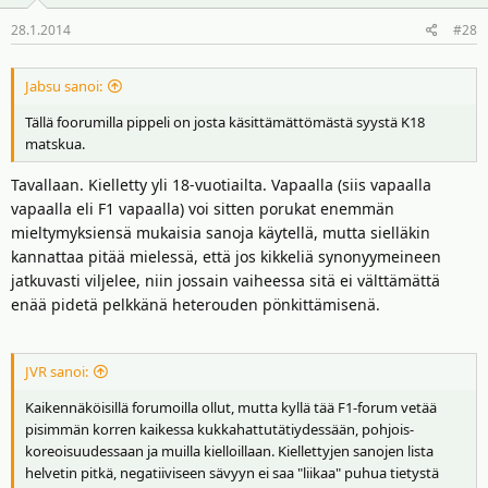
28.1.2014
#28
Jabsu sanoi:
Tällä foorumilla pippeli on josta käsittämättömästä syystä K18
matskua.
Tavallaan. Kielletty yli 18-vuotiailta. Vapaalla (siis vapaalla
vapaalla eli F1 vapaalla) voi sitten porukat enemmän
mieltymyksiensä mukaisia sanoja käytellä, mutta sielläkin
kannattaa pitää mielessä, että jos kikkeliä synonyymeineen
jatkuvasti viljelee, niin jossain vaiheessa sitä ei välttämättä
enää pidetä pelkkänä heterouden pönkittämisenä.
JVR sanoi:
Kaikennäköisillä forumoilla ollut, mutta kyllä tää F1-forum vetää
pisimmän korren kaikessa kukkahattutätiydessään, pohjois-
koreoisuudessaan ja muilla kielloillaan. Kiellettyjen sanojen lista
helvetin pitkä, negatiiviseen sävyyn ei saa "liikaa" puhua tietystä