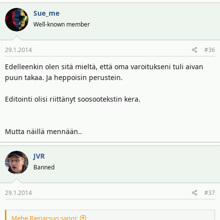
Sue_me
Well-known member
29.1.2014
#36
Edelleenkin olen sitä mieltä, että oma varoitukseni tuli aivan
puun takaa. Ja heppoisin perustein.
Editointi olisi riittänyt soosootekstin kera.
Mutta näillä mennään..
JVR
Banned
29.1.2014
#37
Mehe Rienarsuo sanoi: