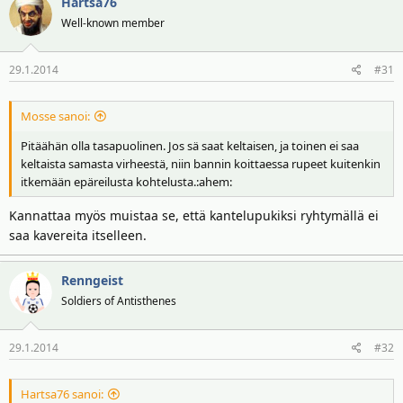
Hartsa76
Well-known member
29.1.2014
#31
Mosse sanoi:
Pitäähän olla tasapuolinen. Jos sä saat keltaisen, ja toinen ei saa
keltaista samasta virheestä, niin bannin koittaessa rupeet kuitenkin
itkemään epäreilusta kohtelusta.:ahem:
Kannattaa myös muistaa se, että kantelupukiksi ryhtymällä ei
saa kavereita itselleen.
Renngeist
Soldiers of Antisthenes
29.1.2014
#32
Hartsa76 sanoi: