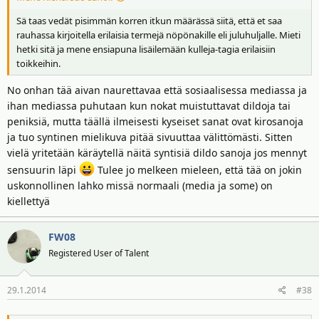
Sä taas vedät pisimmän korren itkun määrässä siitä, että et saa
rauhassa kirjoitella erilaisia termejä nöpönakille eli juluhuljalle. Mieti
hetki sitä ja mene ensiapuna lisäilemään kulleja-tagia erilaisiin
toikkeihin.
No onhan tää aivan naurettavaa että sosiaalisessa mediassa ja
ihan mediassa puhutaan kun nokat muistuttavat dildoja tai
peniksiä, mutta täällä ilmeisesti kyseiset sanat ovat kirosanoja
ja tuo syntinen mielikuva pitää sivuuttaa välittömästi. Sitten
vielä yritetään käräytellä näitä syntisiä dildo sanoja jos mennyt
sensuurin läpi
Tulee jo melkeen mieleen, että tää on jokin
uskonnollinen lahko missä normaali (media ja some) on
kiellettyä
FW08
Registered User of Talent
29.1.2014
#38