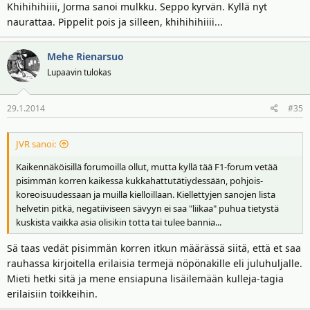
Khihihihiiii, Jorma sanoi mulkku. Seppo kyrvän. Kyllä nyt
naurattaa. Pippelit pois ja silleen, khihihihiiii...
Mehe Rienarsuo
Lupaavin tulokas
29.1.2014
#35
JVR sanoi:
Kaikennäköisillä forumoilla ollut, mutta kyllä tää F1-forum vetää
pisimmän korren kaikessa kukkahattutätiydessään, pohjois-
koreoisuudessaan ja muilla kielloillaan. Kiellettyjen sanojen lista
helvetin pitkä, negatiiviseen sävyyn ei saa "liikaa" puhua tietystä
kuskista vaikka asia olisikin totta tai tulee bannia...
Sä taas vedät pisimmän korren itkun määrässä siitä, että et saa
rauhassa kirjoitella erilaisia termejä nöpönakille eli juluhuljalle.
Mieti hetki sitä ja mene ensiapuna lisäilemään kulleja-tagia
erilaisiin toikkeihin.