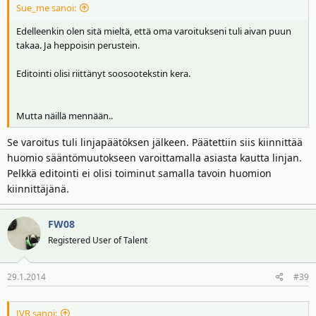
Sue_me sanoi:
Edelleenkin olen sitä mieltä, että oma varoitukseni tuli aivan puun
takaa. Ja heppoisin perustein.
Editointi olisi riittänyt soosootekstin kera.
Mutta näillä mennään..
Se varoitus tuli linjapäätöksen jälkeen. Päätettiin siis kiinnittää
huomio sääntömuutokseen varoittamalla asiasta kautta linjan.
Pelkkä editointi ei olisi toiminut samalla tavoin huomion
kiinnittäjänä.
FW08
Registered User of Talent
29.1.2014
#39
JVR sanoi: