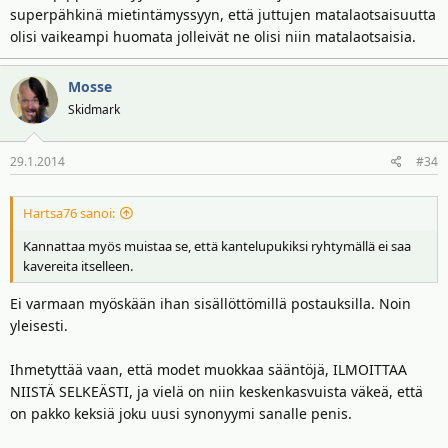
superpähkinä mietintämyssyyn, että juttujen matalaotsaisuutta
olisi vaikeampi huomata jolleivät ne olisi niin matalaotsaisia.
Mosse
Skidmark
29.1.2014
#34
Hartsa76 sanoi:
Kannattaa myös muistaa se, että kantelupukiksi ryhtymällä ei saa
kavereita itselleen.
Ei varmaan myöskään ihan sisällöttömillä postauksilla. Noin
yleisesti.
Ihmetyttää vaan, että modet muokkaa sääntöjä, ILMOITTAA
NIISTÄ SELKEÄSTI, ja vielä on niin keskenkasvuista väkeä, että
on pakko keksiä joku uusi synonyymi sanalle penis.