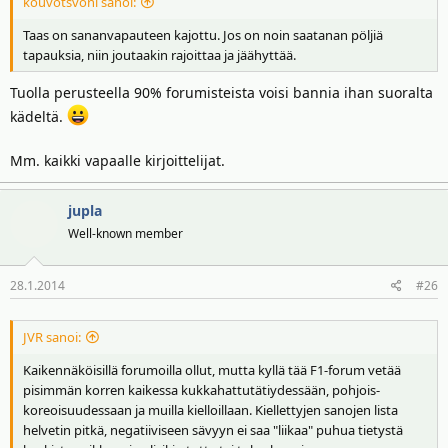
kouvotsvoni sanoi:
Taas on sananvapauteen kajottu. Jos on noin saatanan pöljiä
tapauksia, niin joutaakin rajoittaa ja jäähyttää.
Tuolla perusteella 90% forumisteista voisi bannia ihan suoralta
kädeltä.
Mm. kaikki vapaalle kirjoittelijat.
jupla
Well-known member
28.1.2014
#26
JVR sanoi:
Kaikennäköisillä forumoilla ollut, mutta kyllä tää F1-forum vetää
pisimmän korren kaikessa kukkahattutätiydessään, pohjois-
koreoisuudessaan ja muilla kielloillaan. Kiellettyjen sanojen lista
helvetin pitkä, negatiiviseen sävyyn ei saa "liikaa" puhua tietystä