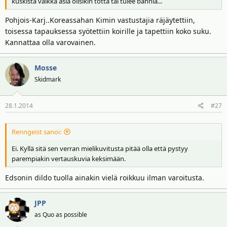
kuskista vaikka asia olisikin totta tai tulee bannia...
Pohjois-Karj..Koreassahan Kimin vastustajia räjäytettiin,
toisessa tapauksessa syötettiin koirille ja tapettiin koko suku.
Kannattaa olla varovainen.
Mosse
Skidmark
28.1.2014
#27
Renngeist sanoi:
Ei. Kyllä sitä sen verran mielikuvitusta pitää olla että pystyy
parempiakin vertauskuvia keksimään.
Edsonin dildo tuolla ainakin vielä roikkuu ilman varoitusta.
JPP
as Quo as possible