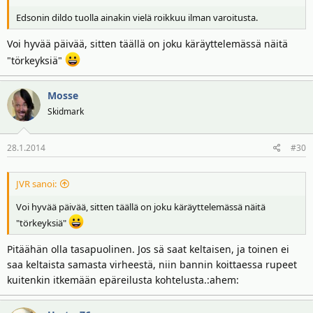
Edsonin dildo tuolla ainakin vielä roikkuu ilman varoitusta.
Voi hyvää päivää, sitten täällä on joku käräyttelemässä näitä
"törkeyksiä"
Mosse
Skidmark
28.1.2014
#30
JVR sanoi:
Voi hyvää päivää, sitten täällä on joku käräyttelemässä näitä
"törkeyksiä"
Pitäähän olla tasapuolinen. Jos sä saat keltaisen, ja toinen ei
saa keltaista samasta virheestä, niin bannin koittaessa rupeet
kuitenkin itkemään epäreilusta kohtelusta.:ahem: