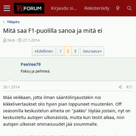
Kirjaudu sisään
Rekisteröidy
Ylläpito
Mitä saa F1-puolilla sanoa ja mitä ei
V
A
Nick
27.1.2014
i
l
Edellinen
1
2
3
Seuraava
e
o
s
i
t
PeeVee79
t
i
u
Paksu ja pehmeä.
k
s
e
p
28.1.2014
#21
t
ä
j
i
Mää veikkaan, jotta ilman sääntölinjaustakin noi
u
v
kikkelivertaukset olis hyvin pian loppuneet muutenkin. Off
n
ä
seasonilla keskustelun aiheita on "pakko" löytää jostain, nyt on
a
m
keskusteltu autojen ulkonäöistä, mutta kun testit alkaa, niin
l
ä
autojen ulkoiset ominaisuudet jää sivummalle.
o
ä
i
r