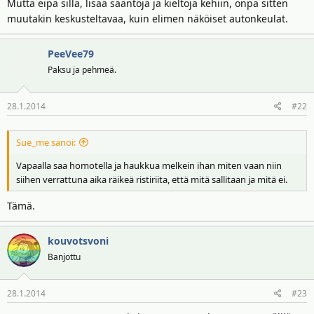
t
ä
Mutta eipä sillä, lisää sääntöjä ja kieltoja kehiin, onpa sitten
t
muutakin keskusteltavaa, kuin elimen näköiset autonkeulat.
a
j
PeeVee79
a
Paksu ja pehmeä.
28.1.2014
#22
Sue_me sanoi:
Vapaalla saa homotella ja haukkua melkein ihan miten vaan niin
siihen verrattuna aika räikeä ristiriita, että mitä sallitaan ja mitä ei.
Tämä.
kouvotsvoni
Banjottu
28.1.2014
#23