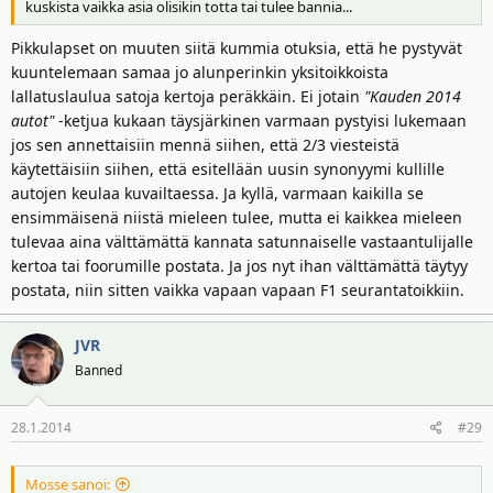
kuskista vaikka asia olisikin totta tai tulee bannia...
Pikkulapset on muuten siitä kummia otuksia, että he pystyvät
kuuntelemaan samaa jo alunperinkin yksitoikkoista
lallatuslaulua satoja kertoja peräkkäin. Ei jotain
"Kauden 2014
autot"
-ketjua kukaan täysjärkinen varmaan pystyisi lukemaan
jos sen annettaisiin mennä siihen, että 2/3 viesteistä
käytettäisiin siihen, että esitellään uusin synonyymi kullille
autojen keulaa kuvailtaessa. Ja kyllä, varmaan kaikilla se
ensimmäisenä niistä mieleen tulee, mutta ei kaikkea mieleen
tulevaa aina välttämättä kannata satunnaiselle vastaantulijalle
kertoa tai foorumille postata. Ja jos nyt ihan välttämättä täytyy
postata, niin sitten vaikka vapaan vapaan F1 seurantatoikkiin.
JVR
Banned
28.1.2014
#29
Mosse sanoi: