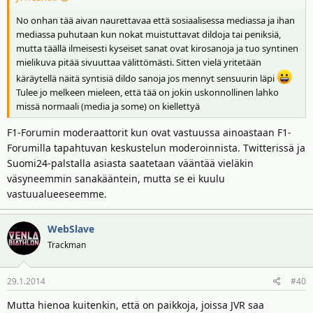
No onhan tää aivan naurettavaa että sosiaalisessa mediassa ja ihan
mediassa puhutaan kun nokat muistuttavat dildoja tai peniksiä,
mutta täällä ilmeisesti kyseiset sanat ovat kirosanoja ja tuo syntinen
mielikuva pitää sivuuttaa välittömästi. Sitten vielä yritetään
käräytellä näitä syntisiä dildo sanoja jos mennyt sensuurin läpi
Tulee jo melkeen mieleen, että tää on jokin uskonnollinen lahko
missä normaali (media ja some) on kiellettyä
F1-Forumin moderaattorit kun ovat vastuussa ainoastaan F1-
Forumilla tapahtuvan keskustelun moderoinnista. Twitterissä ja
Suomi24-palstalla asiasta saatetaan vääntää vieläkin
väsyneemmin sanakääntein, mutta se ei kuulu
vastuualueeseemme.
WebSlave
Trackman
29.1.2014
#40
Mutta hienoa kuitenkin, että on paikkoja, joissa JVR saa