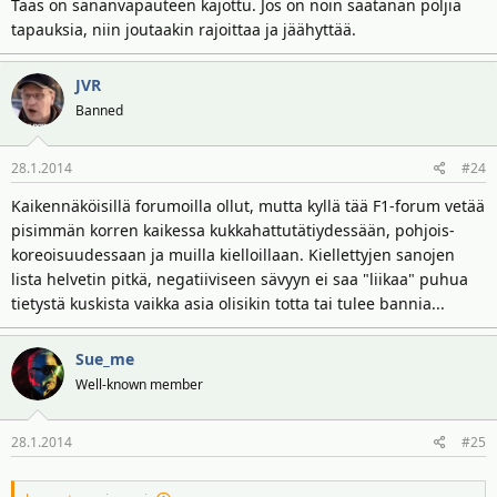
Taas on sananvapauteen kajottu. Jos on noin saatanan pöljiä
tapauksia, niin joutaakin rajoittaa ja jäähyttää.
JVR
Banned
28.1.2014
#24
Kaikennäköisillä forumoilla ollut, mutta kyllä tää F1-forum vetää
pisimmän korren kaikessa kukkahattutätiydessään, pohjois-
koreoisuudessaan ja muilla kielloillaan. Kiellettyjen sanojen
lista helvetin pitkä, negatiiviseen sävyyn ei saa "liikaa" puhua
tietystä kuskista vaikka asia olisikin totta tai tulee bannia...
Sue_me
Well-known member
28.1.2014
#25