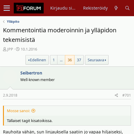
Kirjaudu sisään
Rekisteröidy
Ylläpito
Kommentointia moderoinnin ja ylläpidon
tekemisistä
V
A
JPP
10.1.2016
i
l
Edellinen
1
...
36
37
Seuraava
e
o
s
i
t
t
Seibertron
i
u
Well-known member
k
s
e
p
2.9.2018
#701
t
ä
j
i
u
v
Mosse sanoi:
n
ä
Tällaiset tagit kisatoikissa.
a
m
l
ä
Rauhoita vähän, sun linjauksella saatiin jo vapaa hiljaiseksi,
o
ä