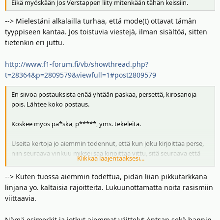
Eikä myöskään Jos Verstappen liity mitenkään tähän keissiin.
--> Mielestäni alkalailla turhaa, että mode(t) ottavat tämän
tyyppiseen kantaa. Jos toistuvia viestejä, ilman sisältöä, sitten
tietenkin eri juttu.
http://www.f1-forum.fi/vb/showthread.php?
t=28364&p=2809579&viewfull=1#post2809579
En siivoa postauksista enää yhtään paskaa, persettä, kirosanoja
pois. Lähtee koko postaus.
Koskee myös pa*ska, p*****, yms. tekeleitä.
Useita kertoja jo aiemmin todennut, että kun joku kirjoittaa perse,
niin seuraava vinkuu miksei saa kirjoittaa vittu, sitä seuraava että
Klikkaa laajentaaksesi...
miksei saa kirjoittaa ryssä, seuraava hiekkaneekeri. Sen takia on
nollatoleranssi.
--> Kuten tuossa aiemmin todettua, pidän liian pikkutarkkana
linjana yo. kaltaisia rajoitteita. Lukuunottamatta noita rasismiin
viittaavia.
Nämä esimerkit ja jotkut aiemmat väittelyt Antsan sekä bannin