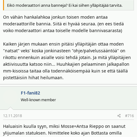
Eikö moderaattori anna banneja? Ei kai siihen ylläpitäjää tarvita.
On vähän hankalahkoa jonkun toisen moden antaa
moderaattorille bannia. Siitä ei hyvää seuraa. (en ees tiedä
voiko moderaattori antaa toiselle modelle bannivasarasta)
Kaiken järjen mukaan ensin pitäisi ylläpitäjän ottaa moden
"natsat" veks' koska jonkinasteen "ohje/palvelussääntöä" on
rikottu ennenkuin asialle voisi tehdä jotain. Ja mitä ylläpitäjien
aktiivisuutta katsoo niin... Huuhkajien pelaaminen jalkapallon
mm-kisoissa taitaa olla todennäköisempää kuin se että täällä
pistettäisiin hihat heilumaan.
F1-fani82
Well-known member
12.11.2018
#716
Haluaisin kuulla syyn, miksi Mosse=Antsa Rieppo on saanut
ylijumalan statuksen. Nimittelee koko ajan Bottasta omilla