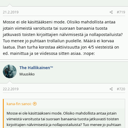
21.2.2019
#719
Mosse ei ole käsittääkseni mode. Olisiko mahdollista antaa
jotain viimeistä varoitusta tai suoraan banaania tuosta
jatkuvasti toisten kirjoittajien nälvimisestä ja nollapostailuista?
Tuo menee jo puhtaan trollailun puolelle. Määrä ei korvaa
laatua. Ihan turha korostaa aktiivisuutta jon 4/5 viesteistä on
ed. mainittua ja se viidesosa sitten asiaa. :nope:
The Hallikainen™
Muusikko
22.2.2019
#720
kana-fin sanoi:
Mosse ei ole käsittääkseni mode. Olisiko mahdollista antaa jotain
viimeistä varoitusta tai suoraan banaania tuosta jatkuvasti toisten
kirjoittajien nälvimisestä ja nollapostailuista? Tuo menee jo puhtaan