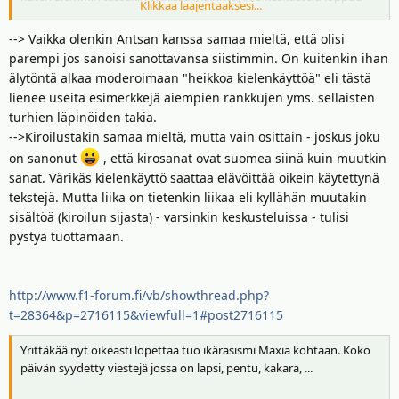
Klikkaa laajentaaksesi...
seurantatoikeissa, kun ko. sessio on ohi.
--> Vaikka olenkin Antsan kanssa samaa mieltä, että olisi
On ollut varsin paljon siivottavia postauksia joko roskiin tai
parempi jos sanoisi sanottavansa siistimmin. On kuitenkin ihan
poistettu quotettuja kuvia tai siivottu kielenkäyttöä, ettei sitä
älytöntä alkaa moderoimaan "heikkoa kielenkäyttöä" eli tästä
kerkeä oikein tekemään, joten nopeampi on poistaa koko postaus,
lienee useita esimerkkejä aiempien rankkujen yms. sellaisten
jos se sotii näitä sääntöjä vastaan.
turhien läpinöiden takia.
-->Kiroilustakin samaa mieltä, mutta vain osittain - joskus joku
Kyllä sen sanottavansa saa sanottua ihan siivostikin.
on sanonut
, että kirosanat ovat suomea siinä kuin muutkin
sanat. Värikäs kielenkäyttö saattaa elävöittää oikein käytettynä
tekstejä. Mutta liika on tietenkin liikaa eli kyllähän muutakin
sisältöä (kiroilun sijasta) - varsinkin keskusteluissa - tulisi
pystyä tuottamaan.
http://www.f1-forum.fi/vb/showthread.php?
t=28364&p=2716115&viewfull=1#post2716115
Yrittäkää nyt oikeasti lopettaa tuo ikärasismi Maxia kohtaan. Koko
päivän syydetty viestejä jossa on lapsi, pentu, kakara, ...