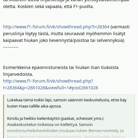
otetta. Koskien sekä vapaata, että F1-puolta.
http://www.f1-forum.fi/vb/showthread.php?t=28364
(varmasti
peruslinja löytyy tästä, mutta seuraavat myöhemmin lisätyt
kaipaavat hiukan joko lievennystä/poistoa tai selvennyksiä)
----------
Esimerkkeinä epäonnistuneista tai hiukan liian tiukoista
linjanvedoista.
http://www.f1-forum.fi/vb/showthread.php?
t=28364&p=2661028&viewfull=1#post2661028
Lukekaa tämä toikki läpi, samoin säännöt keskustelusta, ettei käy
kuten Haas-tallille aika-ajossa.
Kiroilu ja heikko kielenkäyttö (paskat, scheisset yms.)
Asiakeskustelun toikeissa on kiellettyä. Samoin
moottoriurheiluhenkilöiden (mukaan lukien Bernie) nimittely. Ja
kuten aiemmin tässäkin toikissa mainittu, live-keskustelu loppuu