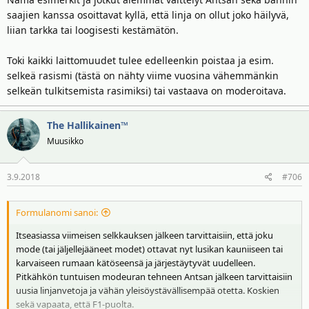
saajien kanssa osoittavat kyllä, että linja on ollut joko häilyvä,
liian tarkka tai loogisesti kestämätön.
Toki kaikki laittomuudet tulee edelleenkin poistaa ja esim.
selkeä rasismi (tästä on nähty viime vuosina vähemmänkin
selkeän tulkitsemista rasimiksi) tai vastaava on moderoitava.
The Hallikainen™
Muusikko
3.9.2018
#706
Formulanomi sanoi:
Itseasiassa viimeisen selkkauksen jälkeen tarvittaisiin, että joku
mode (tai jäljellejääneet modet) ottavat nyt lusikan kauniiseen tai
karvaiseen rumaan kätöseensä ja järjestäytyvät uudelleen.
Pitkähkön tuntuisen modeuran tehneen Antsan jälkeen tarvittaisiin
uusia linjanvetoja ja vähän yleisöystävällisempää otetta. Koskien
sekä vapaata, että F1-puolta.