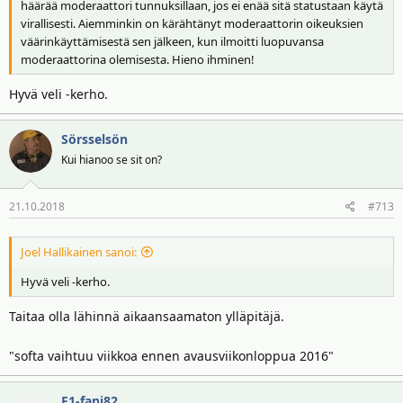
häärää moderaattori tunnuksillaan, jos ei enää sitä statustaan käytä
virallisesti. Aiemminkin on kärähtänyt moderaattorin oikeuksien
väärinkäyttämisestä sen jälkeen, kun ilmoitti luopuvansa
moderaattorina olemisesta. Hieno ihminen!
Hyvä veli -kerho.
Sörsselsön
Kui hianoo se sit on?
21.10.2018
#713
Joel Hallikainen sanoi:
Hyvä veli -kerho.
Taitaa olla lähinnä aikaansaamaton ylläpitäjä.
"softa vaihtuu viikkoa ennen avausviikonloppua 2016"
F1-fani82