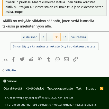
trollailun puolelle. Määrä ei korvaa laatua. Ihan turha korostaa
aktiivisuutta jon 4/5 viesteistä on ed. mainittua ja se viidesosa sitten
asiaa. :nope:
Täällä on nykyään viidakon säännöt, joten vedä kunnolla
takaisin ja mieluiten vyön alle.
Edellinen
1
...
36
37
Seuraava
Sinun täytyy kirjautua tai rekisteröityä voidaksesi vastata.
Facebook
Twitter
Reddit
Pinterest
Tumblr
WhatsApp
Sähköposti
Linkki
Jaa:
Ylläpito
Suomi
Ota yhteyttä
Käyttöehdot
Tietosuojaseloste
Tuki
Etusivu
R
S
S
®
Forum software by XenForo
© 2010-2020 XenForo Ltd.
F1-Forum on vuonna 1998 perustettu moottoriurheilun keskustelupalsta.