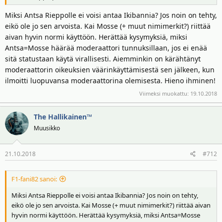
Miksi Antsa Rieppolle ei voisi antaa Ikibannia? Jos noin on tehty,
eikö ole jo sen arvoista. Kai Mosse (+ muut nimimerkit?) riittää
aivan hyvin normi käyttöön. Herättää kysymyksiä, miksi
Antsa=Mosse häärää moderaattori tunnuksillaan, jos ei enää
sitä statustaan käytä virallisesti. Aiemminkin on kärähtänyt
moderaattorin oikeuksien väärinkäyttämisestä sen jälkeen, kun
ilmoitti luopuvansa moderaattorina olemisesta. Hieno ihminen!
Viimeksi muokattu:
19.10.2018
The Hallikainen™
Muusikko
21.10.2018
#712
F1-fani82 sanoi:
Miksi Antsa Rieppolle ei voisi antaa Ikibannia? Jos noin on tehty,
eikö ole jo sen arvoista. Kai Mosse (+ muut nimimerkit?) riittää aivan
hyvin normi käyttöön. Herättää kysymyksiä, miksi Antsa=Mosse