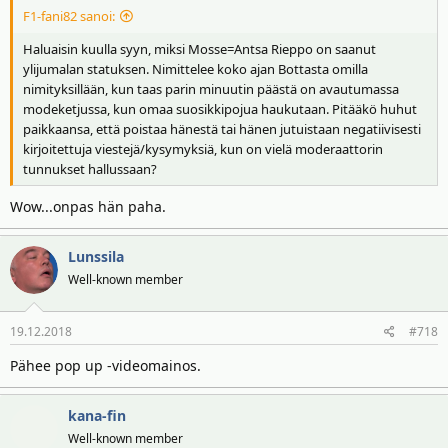
F1-fani82 sanoi:
Haluaisin kuulla syyn, miksi Mosse=Antsa Rieppo on saanut
ylijumalan statuksen. Nimittelee koko ajan Bottasta omilla
nimityksillään, kun taas parin minuutin päästä on avautumassa
modeketjussa, kun omaa suosikkipojua haukutaan. Pitääkö huhut
paikkaansa, että poistaa hänestä tai hänen jutuistaan negatiivisesti
kirjoitettuja viestejä/kysymyksiä, kun on vielä moderaattorin
tunnukset hallussaan?
Wow...onpas hän paha.
Lunssila
Well-known member
19.12.2018
#718
Pähee pop up -videomainos.
kana-fin
Well-known member