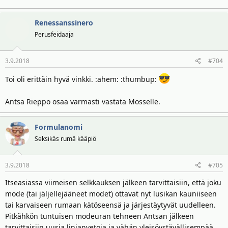
Renessanssinero
Perusfeidaaja
3.9.2018
#704
Toi oli erittäin hyvä vinkki. :ahem: :thumbup:
Antsa Rieppo osaa varmasti vastata Mosselle.
Formulanomi
Seksikäs rumä kääpiö
3.9.2018
#705
Itseasiassa viimeisen selkkauksen jälkeen tarvittaisiin, että joku
mode (tai jäljellejääneet modet) ottavat nyt lusikan kauniiseen
tai karvaiseen rumaan kätöseensä ja järjestäytyvät uudelleen.
Pitkähkön tuntuisen modeuran tehneen Antsan jälkeen
tarvittaisiin uusia linjanvetoja ja vähän yleisöystävällisempää