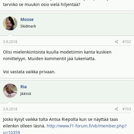
tarviiko se muukin osio vielä hiljentää?
i
r
t
ä
t
Mosse
a
Skidmark
j
a
3.9.2018
#702
Olisi mielenkiintoista kuulla modetiimin kanta kuskien
nimittelyyn. Muiden kommentit jää lukematta.
Voi vastata vaikka privaan.
Ria
Jäässä
3.9.2018
#703
Josko kysyt vaikka tolta Antsa Riepolta kun se näyttää taas
eilenkin olleen läsnä.
http://www.f1-forum.fi/vb/member.php?
u=10359