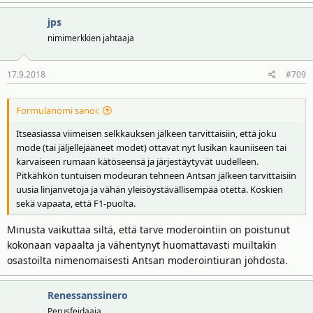
rasismi (tästä on nähty viime vuosina vähemmänkin selkeän
jps
tulkitsemista rasimiksi) tai vastaava on moderoitava.
nimimerkkien jahtaaja
17.9.2018
#709
Formulanomi sanoi:
Itseasiassa viimeisen selkkauksen jälkeen tarvittaisiin, että joku
mode (tai jäljellejääneet modet) ottavat nyt lusikan kauniiseen tai
karvaiseen rumaan kätöseensä ja järjestäytyvät uudelleen.
Pitkähkön tuntuisen modeuran tehneen Antsan jälkeen tarvittaisiin
uusia linjanvetoja ja vähän yleisöystävällisempää otetta. Koskien
sekä vapaata, että F1-puolta.
Minusta vaikuttaa siltä, että tarve moderointiin on poistunut
kokonaan vapaalta ja vähentynyt huomattavasti muiltakin
osastoilta nimenomaisesti Antsan moderointiuran johdosta.
Renessanssinero
Perusfeidaaja