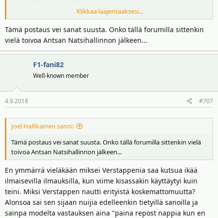
Klikkaa laajentaaksesi...
http://www.f1-forum.fi/vb/showthread.php?t=28364
(varmasti
Tämä postaus vei sanat suusta. Onko tällä forumilla sittenkin
peruslinja löytyy tästä, mutta seuraavat myöhemmin lisätyt
vielä toivoa Antsan Natsihallinnon jälkeen...
kaipaavat hiukan joko lievennystä/poistoa tai selvennyksiä)
----------
F1-fani82
Well-known member
Esimerkkeinä epäonnistuneista tai hiukan liian tiukoista
linjanvedoista.
4.9.2018
#707
http://www.f1-forum.fi/vb/showthread.php?
t=28364&p=2661028&viewfull=1#post2661028
Joel Hallikainen sanoi:
Tämä postaus vei sanat suusta. Onko tällä forumilla sittenkin vielä
--> Vaikka olenkin Antsan kanssa samaa mieltä, että olisi parempi jos
toivoa Antsan Natsihallinnon jälkeen...
sanoisi sanottavansa siistimmin. On kuitenkin ihan älytöntä alkaa
moderoimaan "heikkoa kielenkäyttöä" eli tästä lienee useita
En ymmärrä vieläkään miksei Verstappenia saa kutsua ikää
esimerkkejä aiempien rankkujen yms. sellaisten turhien läpinöiden
ilmaisevilla ilmauksilla, kun viime kisassakin käyttäytyi kuin
takia.
-->Kiroilustakin samaa mieltä, mutta vain osittain - joskus joku on
teini. Miksi Verstappen nautti erityistä koskemattomuutta?
Alonsoa sai sen sijaan nuijia edelleenkin tietyillä sanoilla ja
sanonut
, että kirosanat ovat suomea siinä kuin muutkin sanat.
Värikäs kielenkäyttö saattaa elävöittää oikein käytettynä tekstejä.
sainpa modelta vastauksen aina "paina repost nappia kun en