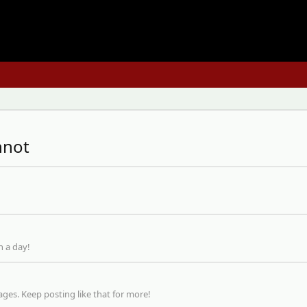
nnot
n a day!
ges. Keep posting like that for more!