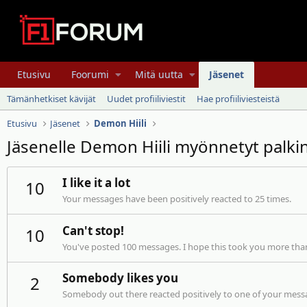
Etusivu
Foorumi
Mitä uutta
Jäsenet
Tämänhetkiset kävijät
Uudet profiiliviestit
Hae profiiliviesteistä
Etusivu
Jäsenet
Demon Hiili
Jäsenelle Demon Hiili myönnetyt palki
I like it a lot
10
Your messages have been positively reacted to 25 times.
Can't stop!
10
You've posted 100 messages. I hope this took you more tha
Somebody likes you
2
Somebody out there reacted positively to one of your messa