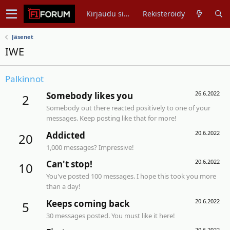
Kirjaudu sisään
Rekisteröidy
Jäsenet
IWE
Palkinnot
26.6.2022
Somebody likes you
2
Somebody out there reacted positively to one of your
messages. Keep posting like that for more!
20.6.2022
Addicted
20
1,000 messages? Impressive!
20.6.2022
Can't stop!
10
You've posted 100 messages. I hope this took you more
than a day!
20.6.2022
Keeps coming back
5
30 messages posted. You must like it here!
20.6.2022