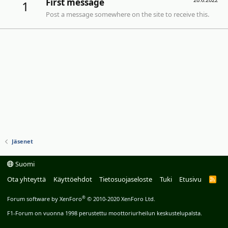
First message
1
Post a message somewhere on the site to receive this.
Jäsenet
Suomi
Ota yhteyttä
Käyttöehdot
Tietosuojaseloste
Tuki
Etusivu
R
S
S
®
Forum software by XenForo
© 2010-2020 XenForo Ltd.
F1-Forum on vuonna 1998 perustettu moottoriurheilun keskustelupalsta.