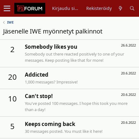
Kirjaudu sisään
Rekisteröidy
IWE
Jäsenelle IWE myönnetyt palkinnot
26.6.2022
Somebody likes you
2
Somebody out there reacted positively to one of your
messages. Keep posting like that for more!
20.6.2022
Addicted
20
1,000 messages? Impressive!
20.6.2022
Can't stop!
10
You've posted 100 messages. I hope this took you more
than a day!
20.6.2022
Keeps coming back
5
30 messages posted. You must like it here!