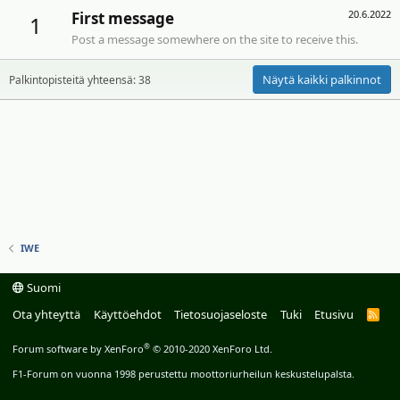
20.6.2022
First message
1
Post a message somewhere on the site to receive this.
Näytä kaikki palkinnot
Palkintopisteitä yhteensä: 38
IWE
Suomi
Ota yhteyttä
Käyttöehdot
Tietosuojaseloste
Tuki
Etusivu
R
S
S
®
Forum software by XenForo
© 2010-2020 XenForo Ltd.
F1-Forum on vuonna 1998 perustettu moottoriurheilun keskustelupalsta.