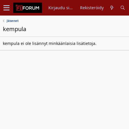
Kirjaudu sisään
Rekisteröidy
Jäsenet
kempula
kempula ei ole lisännyt minkäänlaisia lisätietoja.