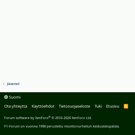
Jäsenet
Suomi
Ota yhteyttä
Käyttöehdot
Tietosuojaseloste
Tuki
Etusivu
R
S
S
®
Forum software by XenForo
© 2010-2020 XenForo Ltd.
F1-Forum on vuonna 1998 perustettu moottoriurheilun keskustelupalsta.