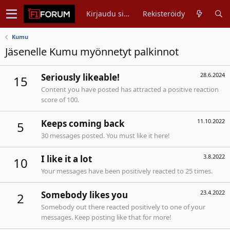
Kirjaudu sisään
Rekisteröidy
Kumu
Jäsenelle Kumu myönnetyt palkinnot
28.6.2024
Seriously likeable!
15
Content you have posted has attracted a positive reaction
score of 100.
11.10.2022
Keeps coming back
5
30 messages posted. You must like it here!
3.8.2022
I like it a lot
10
Your messages have been positively reacted to 25 times.
23.4.2022
Somebody likes you
2
Somebody out there reacted positively to one of your
messages. Keep posting like that for more!