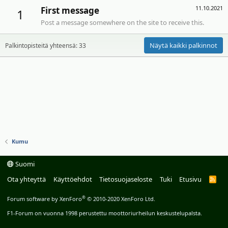
11.10.2021
First message
1
Post a message somewhere on the site to receive this.
Näytä kaikki palkinnot
Palkintopisteitä yhteensä: 33
Kumu
Suomi
Ota yhteyttä
Käyttöehdot
Tietosuojaseloste
Tuki
Etusivu
R
S
S
®
Forum software by XenForo
© 2010-2020 XenForo Ltd.
F1-Forum on vuonna 1998 perustettu moottoriurheilun keskustelupalsta.