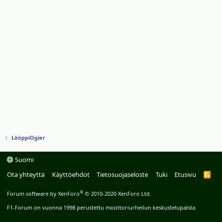
LööppiOgier
Suomi
Ota yhteyttä
Käyttöehdot
Tietosuojaseloste
Tuki
Etusivu
R
S
S
®
Forum software by XenForo
© 2010-2020 XenForo Ltd.
F1-Forum on vuonna 1998 perustettu moottoriurheilun keskustelupalsta.