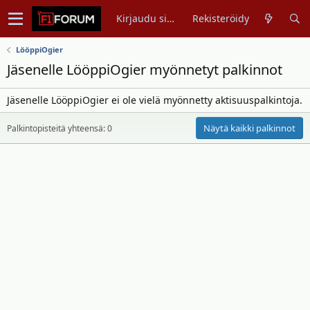
Kirjaudu sisään
Rekisteröidy
LööppiOgier
Jäsenelle LööppiOgier myönnetyt palkinnot
Jäsenelle LööppiOgier ei ole vielä myönnetty aktisuuspalkintoja.
Näytä kaikki palkinnot
Palkintopisteitä yhteensä: 0