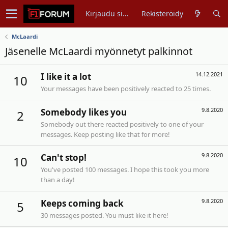
Kirjaudu sisään
Rekisteröidy
McLaardi
Jäsenelle McLaardi myönnetyt palkinnot
14.12.2021
I like it a lot
10
Your messages have been positively reacted to 25 times.
9.8.2020
Somebody likes you
2
Somebody out there reacted positively to one of your
messages. Keep posting like that for more!
9.8.2020
Can't stop!
10
You've posted 100 messages. I hope this took you more
than a day!
9.8.2020
Keeps coming back
5
30 messages posted. You must like it here!