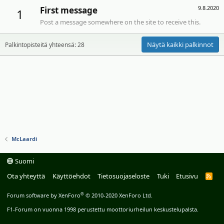
9.8.2020
First message
1
Post a message somewhere on the site to receive this.
Näytä kaikki palkinnot
Palkintopisteitä yhteensä: 28
McLaardi
Suomi
Ota yhteyttä
Käyttöehdot
Tietosuojaseloste
Tuki
Etusivu
R
S
S
®
Forum software by XenForo
© 2010-2020 XenForo Ltd.
F1-Forum on vuonna 1998 perustettu moottoriurheilun keskustelupalsta.