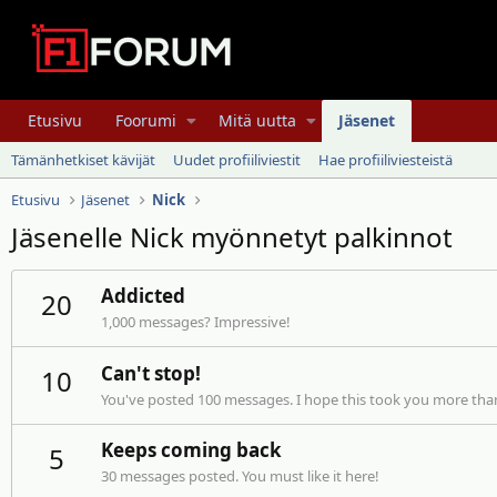
Etusivu
Foorumi
Mitä uutta
Jäsenet
Tämänhetkiset kävijät
Uudet profiiliviestit
Hae profiiliviesteistä
Etusivu
Jäsenet
Nick
Jäsenelle Nick myönnetyt palkinnot
Addicted
20
1,000 messages? Impressive!
Can't stop!
10
You've posted 100 messages. I hope this took you more tha
Keeps coming back
5
30 messages posted. You must like it here!