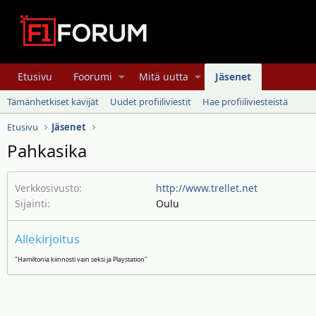
Etusivu
Foorumi
Mitä uutta
Jäsenet
Tämänhetkiset kävijät
Uudet profiiliviestit
Hae profiiliviesteistä
Etusivu
Jäsenet
Pahkasika
Verkkosivusto
http://www.trellet.net
Sijainti
Oulu
Allekirjoitus
"Hamiltonia kiinnosti vain seksi ja Playstation"