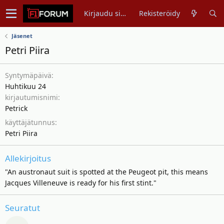
Kirjaudu sisään
Rekisteröidy
Jäsenet
Petri Piira
Syntymäpäivä
Huhtikuu 24
kirjautumisnimi
Petrick
käyttäjätunnus
Petri Piira
Allekirjoitus
"An austronaut suit is spotted at the Peugeot pit, this means
Jacques Villeneuve is ready for his first stint."
Seuratut