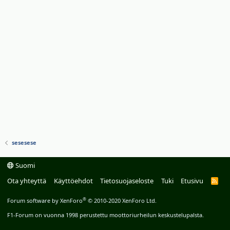
sesesese
Suomi
Ota yhteyttä
Käyttöehdot
Tietosuojaseloste
Tuki
Etusivu
R
S
S
®
Forum software by XenForo
© 2010-2020 XenForo Ltd.
F1-Forum on vuonna 1998 perustettu moottoriurheilun keskustelupalsta.