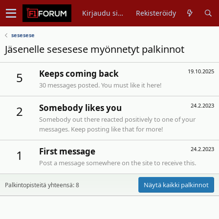
Kirjaudu sisään
Rekisteröidy
sesesese
Jäsenelle sesesese myönnetyt palkinnot
19.10.2025
Keeps coming back
5
30 messages posted. You must like it here!
24.2.2023
Somebody likes you
2
Somebody out there reacted positively to one of your
messages. Keep posting like that for more!
24.2.2023
First message
1
Post a message somewhere on the site to receive this.
Näytä kaikki palkinnot
Palkintopisteitä yhteensä: 8