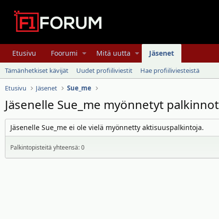
Etusivu
Foorumi
Mitä uutta
Jäsenet
Tämänhetkiset kävijät
Uudet profiiliviestit
Hae profiiliviesteistä
Etusivu
Jäsenet
Sue_me
Jäsenelle Sue_me myönnetyt palkinnot
Jäsenelle Sue_me ei ole vielä myönnetty aktisuuspalkintoja.
Palkintopisteitä yhteensä: 0