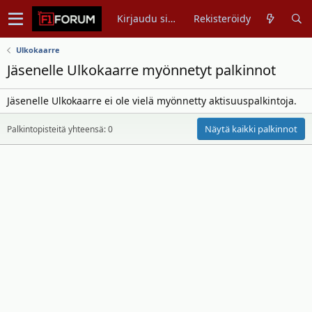
Kirjaudu sisään
Rekisteröidy
Ulkokaarre
Jäsenelle Ulkokaarre myönnetyt palkinnot
Jäsenelle Ulkokaarre ei ole vielä myönnetty aktisuuspalkintoja.
Näytä kaikki palkinnot
Palkintopisteitä yhteensä: 0