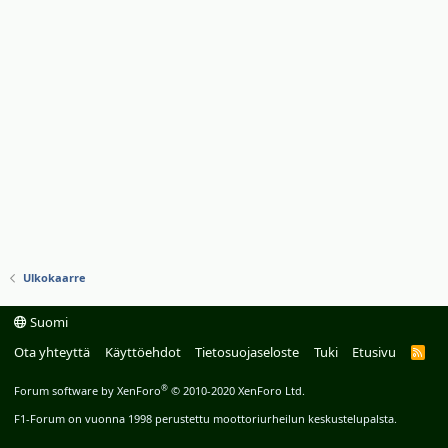
Ulkokaarre
Suomi
Ota yhteyttä
Käyttöehdot
Tietosuojaseloste
Tuki
Etusivu
R
S
S
®
Forum software by XenForo
© 2010-2020 XenForo Ltd.
F1-Forum on vuonna 1998 perustettu moottoriurheilun keskustelupalsta.