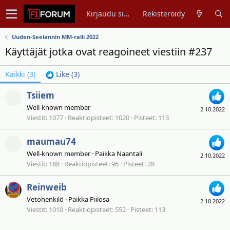
Kirjaudu sisään
Rekisteröidy
Uuden-Seelannin MM-ralli 2022
Käyttäjät jotka ovat reagoineet viestiin #237
Kaikki
(3)
Like
(3)
Tsiiem
Well-known member
2.10.2022
Viestit
1077
Reaktiopisteet
1020
Pisteet
113
maumau74
Well-known member
·
Paikka
Naantali
2.10.2022
Viestit
188
Reaktiopisteet
96
Pisteet
28
Reinweib
Vetohenkilö
·
Paikka
Piilosa
2.10.2022
Viestit
1010
Reaktiopisteet
552
Pisteet
113