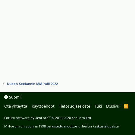
Uuden-Seelannin MM-ralli 2022
Suomi
Ota yhteyttä
Käyttöehdot
Tietosuojaseloste
Tuki
Etusivu
R
S
S
®
Forum software by XenForo
© 2010-2020 XenForo Ltd.
F1-Forum on vuonna 1998 perustettu moottoriurheilun keskustelupalsta.