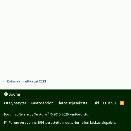
Kotimaan rallikausi 2023
Suomi
Ota yhteyttä
Käyttöehdot
Tietosuojaseloste
Tuki
Etusivu
R
S
S
®
Forum software by XenForo
© 2010-2020 XenForo Ltd.
F1-Forum on vuonna 1998 perustettu moottoriurheilun keskustelupalsta.