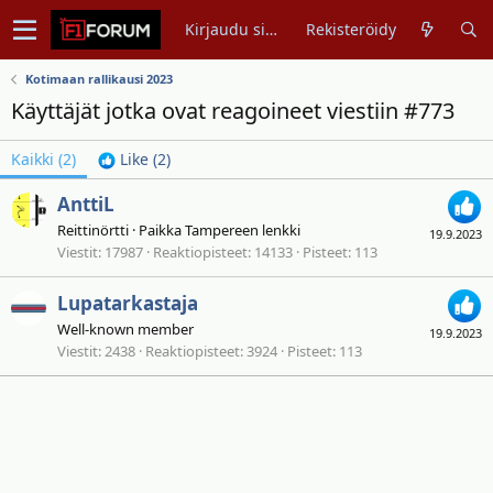
Kirjaudu sisään
Rekisteröidy
Kotimaan rallikausi 2023
Käyttäjät jotka ovat reagoineet viestiin #773
Kaikki
(2)
Like
(2)
AnttiL
Reittinörtti
·
Paikka
Tampereen lenkki
19.9.2023
Viestit
17987
Reaktiopisteet
14133
Pisteet
113
Lupatarkastaja
Well-known member
19.9.2023
Viestit
2438
Reaktiopisteet
3924
Pisteet
113