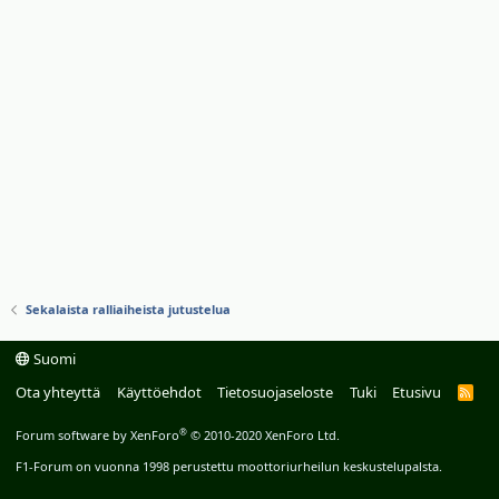
Sekalaista ralliaiheista jutustelua
Suomi
Ota yhteyttä
Käyttöehdot
Tietosuojaseloste
Tuki
Etusivu
R
S
S
®
Forum software by XenForo
© 2010-2020 XenForo Ltd.
F1-Forum on vuonna 1998 perustettu moottoriurheilun keskustelupalsta.