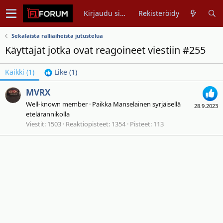
Kirjaudu sisään
Rekisteröidy
Sekalaista ralliaiheista jutustelua
Käyttäjät jotka ovat reagoineet viestiin #255
Kaikki
(1)
Like
(1)
MVRX
Well-known member
·
Paikka
Manselainen syrjäisellä
28.9.2023
etelärannikolla
Viestit
1503
Reaktiopisteet
1354
Pisteet
113