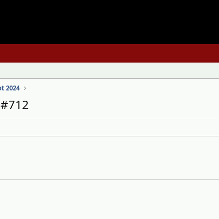
t 2024
n #712