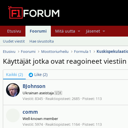
Etusivu
Foorumi
Mitä uutta
Jäsenet
Uudet viestit
Hae sivustolta
Etusivu
Foorumi
Moottoriurheilu
Formula 1
Kuskispekulaatio
Käyttäjät jotka ovat reagoineet viestii
Kaikki
(2)
Like
(2)
BJohnson
Ukrainan aseistaja 🇺🇦
Viestit
8345
Reaktiopisteet
2685
Pisteet
113
comm
Well-known member
Viestit
5974
Reaktiopisteet
1164
Pisteet
113