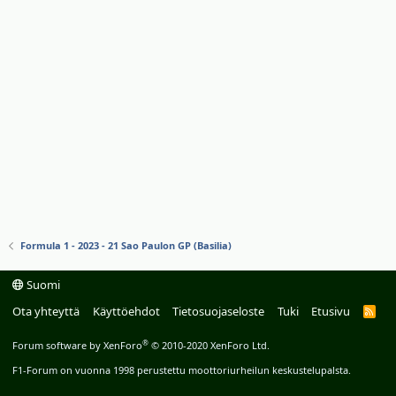
Formula 1 - 2023 - 21 Sao Paulon GP (Basilia)
Suomi
Ota yhteyttä
Käyttöehdot
Tietosuojaseloste
Tuki
Etusivu
R
S
S
®
Forum software by XenForo
© 2010-2020 XenForo Ltd.
F1-Forum on vuonna 1998 perustettu moottoriurheilun keskustelupalsta.