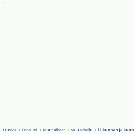
Etusivu
Foorumi
Muut aiheet
Muu urheilu
Liikunnan ja kunt