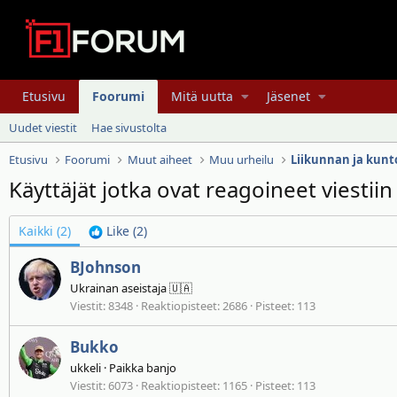
Etusivu
Foorumi
Mitä uutta
Jäsenet
Uudet viestit
Hae sivustolta
Etusivu
Foorumi
Muut aiheet
Muu urheilu
Liikunnan ja kunt
Käyttäjät jotka ovat reagoineet viestii
Kaikki
(2)
Like
(2)
BJohnson
Ukrainan aseistaja 🇺🇦
Viestit
8348
Reaktiopisteet
2686
Pisteet
113
Bukko
ukkeli
·
Paikka
banjo
Viestit
6073
Reaktiopisteet
1165
Pisteet
113