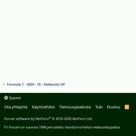
Formula 1 - 2024 - 15 - Hollannin GP
Suomi
Ota yhteyttä
Käyttöehdot
Tietosuojaseloste
Tuki
Etusivu
R
S
S
®
Forum software by XenForo
© 2010-2020 XenForo Ltd.
F1-Forum on vuonna 1998 perustettu moottoriurheilun keskustelupalsta.