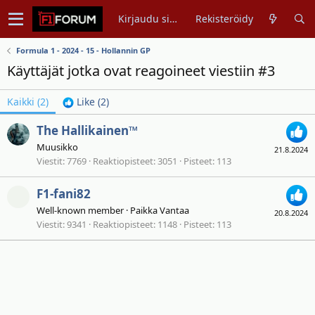
Kirjaudu sisään
Rekisteröidy
Formula 1 - 2024 - 15 - Hollannin GP
Käyttäjät jotka ovat reagoineet viestiin #3
Kaikki
(2)
Like
(2)
The Hallikainen™
Muusikko
21.8.2024
Viestit
7769
Reaktiopisteet
3051
Pisteet
113
F1-fani82
Well-known member
·
Paikka
Vantaa
20.8.2024
Viestit
9341
Reaktiopisteet
1148
Pisteet
113