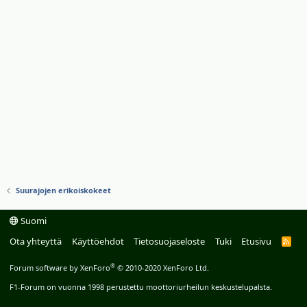
Suurajojen erikoiskokeet
Suomi
Ota yhteyttä
Käyttöehdot
Tietosuojaseloste
Tuki
Etusivu
R
S
S
®
Forum software by XenForo
© 2010-2020 XenForo Ltd.
F1-Forum on vuonna 1998 perustettu moottoriurheilun keskustelupalsta.