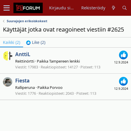
Kirjaudu sisään
Rekisteröidy
Suurajojen erikoiskokeet
Käyttäjät jotka ovat reagoineet viestiin #2625
Kaikki
(2)
Like
(2)
AnttiL
Reittinörtti
·
Paikka
Tampereen lenkki
12.9.2024
Viestit
17983
Reaktiopisteet
14127
Pisteet
113
Fiesta
Ralliperuna
·
Paikka
Porvoo
12.9.2024
Viestit
1776
Reaktiopisteet
2043
Pisteet
113